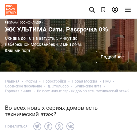
РЕКЛАМА | ООО «СЗ «ЛИДЕР»
ЖК УЛЬТИМА Сити. Рассрочка 0%
Скидка до 18% в августе. 5 минут до
набережной Москвы-реки, 2 мин до м.
Южный порт.
Подробнее
Главная
Форум
Новостройки
Новая Москва
НАО
Сосенское поселение
д. Столбово
Бунинские луга
Горячая линия
Во всех новых сериях домов есть технический этаж?
Во всех новых сериях домов есть
технический этаж?
Поделиться: