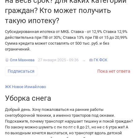
на весь срок? для каких категорий
граждан? Кто может получить
такую ипотеку?
Субсидированная ипотека от МКБ. Ставка - от 12,9% Ставка 12,9%
действительна при ПВ от 30%; Ставка 13% при ПВ от 15 до 20,99%
Сумма кредита может составлять от 500 тыс. руб. и без
ограничений.
Оля Махнева
27 января 2025 - 09:36
→
ГК ФСК
Подписаться
Пока нет ответа
ЖК Новое Измайлово
Уборка снега
Добрый день. Хочу пожаловаться на ранние работы
снегоуборочной техники, а именно тракторов под окнами.
Подскажите, почему транспорт нарушает тишину и покой граждан?
По закону можно шуметь с пн по пт с 8 до 21, но не с 6 утра же!! А
по выходным хочется выспаться, но транспорт вдоль детской