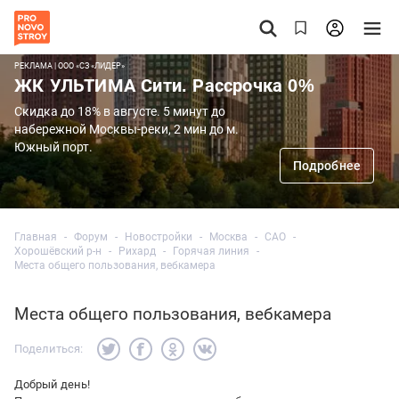
РЕКЛАМА | ООО «СЗ «ЛИДЕР»
ЖК УЛЬТИМА Сити. Рассрочка 0%
Скидка до 18% в августе. 5 минут до
набережной Москвы-реки, 2 мин до м.
Южный порт.
Подробнее
Главная
Форум
Новостройки
Москва
САО
Хорошёвский р-н
Рихард
Горячая линия
Места общего пользования, вебкамера
Места общего пользования, вебкамера
Поделиться:
Добрый день!