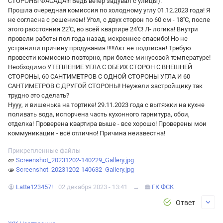
СТОРОНЫ ФАСАДА!!! Ведь ветер задувал с улицы).
Прошла очередная комиссия по холодному углу 01.12.2023 года! Я
не согласна с решением! Угол, с двух сторон по 60 см - 18''С, после
этого расстояния 22'С, во всей квартире 24'С! Л- логика! Внутри
провели работы пол года назад, искреннее спасибо! Но не
устранили причину продувания !!!!!Акт не подписан! Требую
провести комиссию повторно, при более минусовой температуре!
Необходимо УТЕПЛЕНИЕ УГЛА С ОБЕИХ СТОРОН С ВНЕШНЕЙ
СТОРОНЫ, 60 САНТИМЕТРОВ С ОДНОЙ СТОРОНЫ УГЛА И 60
САНТИМЕТРОВ С ДРУГОЙ СТОРОНЫ! Неужели застройщику так
трудно это сделать?
Нууу, и вишенька на тортике! 29.11.2023 года с вытяжки на кухне
поливать вода, испорчена часть кухонного гарнитура, обои,
отделка! Проверена квартира выше - все хорошо! Проверены мои
коммуникации - всё отлично! Причина неизвестна!
Прикрепленные файлы
Screenshot_20231202-140229_Gallery.jpg
Screenshot_20231202-140632_Gallery.jpg
Latte123457!
02 декабря 2023 - 13:41
→
ГК ФСК
Ответ