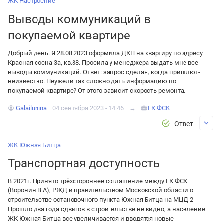
ЖК Настроение
Выводы коммуникаций в
покупаемой квартире
Добрый день. Я 28.08.2023 оформила ДКП на квартиру по адресу
Красная сосна 3а, кв.88. Просила у менеджера выдать мне все
выводы коммуникаций. Ответ: запрос сделан, когда пришлют-
неизвестно. Неужели так сложно дать информацию по
покупаемой квартире? От этого зависит скорость ремонта.
Galailunina
04 сентября 2023 - 14:46
→
ГК ФСК
Ответ
ЖК Южная Битца
Транспортная доступность
В 2021г. Принято трёхстороннее соглашение между ГК ФСК
(Воронин В.А), РЖД и правительством Московской области о
строительстве остановочного пункта Южная Битца на МЦД 2
Прошло два года сдвигов в строительстве не видно, а население
ЖК Южная Битца все увеличивается и вводятся новые