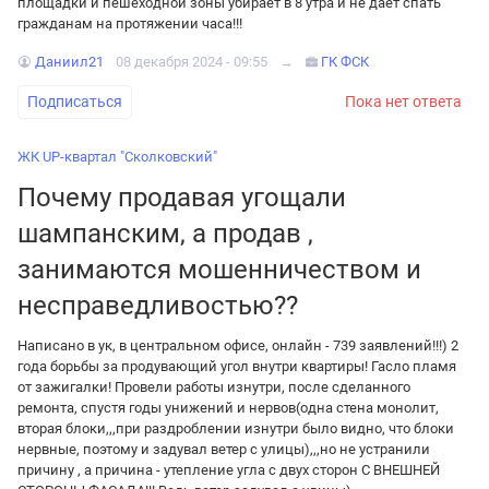
площадки и пешеходной зоны убирает в 8 утра и не дает спать
гражданам на протяжении часа!!!
Даниил21
08 декабря 2024 - 09:55
→
ГК ФСК
Подписаться
Пока нет ответа
ЖК UP-квартал "Сколковский"
Почему продавая угощали
шампанским, а продав ,
занимаются мошенничеством и
несправедливостью??
Написано в ук, в центральном офисе, онлайн - 739 заявлений!!!) 2
года борьбы за продувающий угол внутри квартиры! Гасло пламя
от зажигалки! Провели работы изнутри, после сделанного
ремонта, спустя годы унижений и нервов(одна стена монолит,
вторая блоки,,,при раздроблении изнутри было видно, что блоки
нервные, поэтому и задувал ветер с улицы),,,но не устранили
причину , а причина - утепление угла с двух сторон С ВНЕШНЕЙ