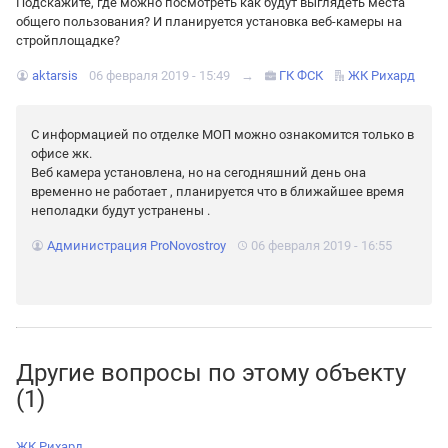
Подскажите, где можно посмотреть как будут выглядеть места
общего пользования? И планируется установка веб-камеры на
стройплощадке?
aktarsis
06 февраля 2019 - 15:49
→
ГК ФСК
ЖК Рихард
С информацией по отделке МОП можно ознакомится только в
офисе жк.
Веб камера установлена, но на сегодняшний день она
временно не работает , планируется что в ближайшее время
неполадки будут устранены .
Администрация ProNovostroy
06 февраля 2019 - 16:55
Другие вопросы по этому объекту
(1)
ЖК Рихард