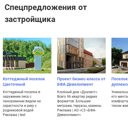
Спецпредложения от
застройщика
Коттеджный поселок
Проект бизнес-класса от
Поселок
Цветочный
БФА-Девелопмент
дуплекс
Коттеджный поселок в
Клубный дом «Дуалист».
Уникальна
окружении леса с
Всего 96 квартир редких
кто мечта
панорамным видом на
форматов. Большие
комфорта
окрестности и реку с
метражи, террасы, камины.
тихом жи
родниковой водой
Реклама | АО «СЗ «БФА-
Реклама | test
Девелопмент»