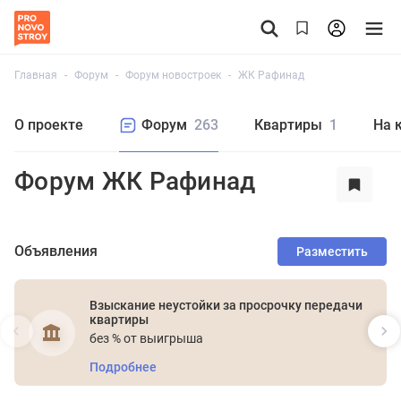
Главная
Форум
Форум новостроек
ЖК Рафинад
О проекте
Форум
263
Квартиры
1
На 
Форум ЖК Рафинад
Объявления
Разместить
Взыскание неустойки за просрочку передачи
квартиры
без % от выигрыша
Подробнее