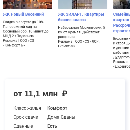
ЖК Новый Весенний
ЖК ЗИЛАРТ. Квартиры
Семейн
бизнес класса
квартал
Скидка в августе до 10%.
Рассроч
Панорамный вид на
Набережная Москвы-реки. 5
строите
Сосновый бор. 10 минут до
км от Кремля. Действует
МЦД-2 «Подольск».
рассрочка.
Видовые 
Реклама | ООО «СЗ
Реклама | ООО «СЗ «ЛСР.
и строящ
«Комфорт Б»
Объект-М»
и детские
работают.
Дудергофс
Реклама |
«Дудерго
от 11,1 млн
₽
Класс жилья
Комфорт
Срок сдачи
Дома Сданы
Сданные
Есть