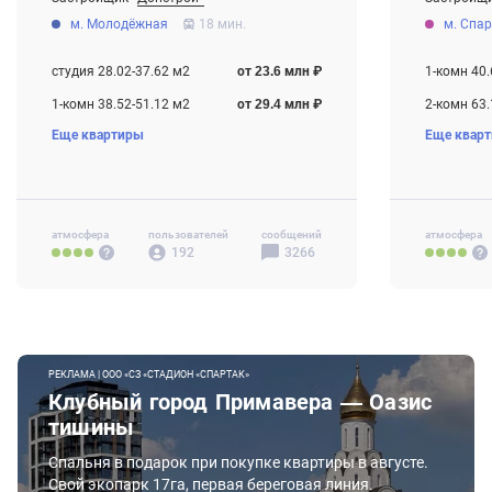
От 23.6 млн ₽
От 30.6 мл
м. Молодёжная
18 мин.
м. Спа
Строится , есть сданные корпуса
Строится ,
студия 28.02-37.62 м2
от 23.6 млн ₽
1-комн 40.
1-комн 38.52-51.12 м2
от 29.4 млн ₽
2-комн 63.
Еще квартиры
Еще квар
2-комн 58.22-91.52 м2
от 42.2 млн ₽
3-комн 74.
3-комн 67.22-147.02 м2
от 54.0 млн ₽
4-комн+ 1
4-комн+ 100.52-539.62 м2
от 70.4 млн ₽
Своб. план
Своб. план. 142.02-233.42 м2
атмосфера
пользователей
от 87.7 млн ₽
сообщений
атмосфера
192
3266
РЕКЛАМА | ООО «СЗ «СТАДИОН «СПАРТАК»
Клубный город Примавера — Оазис
тишины
Спальня в подарок при покупке квартиры в августе.
Свой экопарк 17га, первая береговая линия.