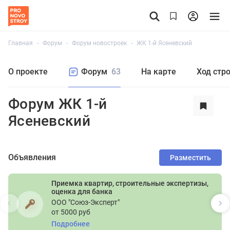
Главная
Форум
Форум новостроек
ЖК 1-й Ясеневский
О проекте
Форум
63
На карте
Ход стр
Форум ЖК 1-й
Ясеневский
Объявления
Разместить
Приемка квартир, строительные экспертизы,
оценка для банка
ООО "Союз-Эксперт"
от 5000 руб
Подробнее