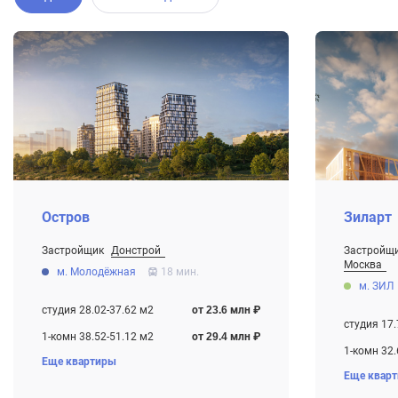
Остров
Зиларт
Застройщик
Донстрой
Застройщ
От 23.6 млн ₽
Москва
м. Молодёжная
18 мин.
Строится , есть сданные корпуса
От 16.4 мл
м. ЗИЛ
Строится ,
студия 28.02-37.62 м2
от 23.6 млн ₽
студия 17.
1-комн 38.52-51.12 м2
от 29.4 млн ₽
1-комн 32.
Еще квартиры
2-комн 58.22-91.52 м2
от 42.2 млн ₽
Еще квар
2-комн 51.
3-комн 67.22-147.02 м2
от 54.0 млн ₽