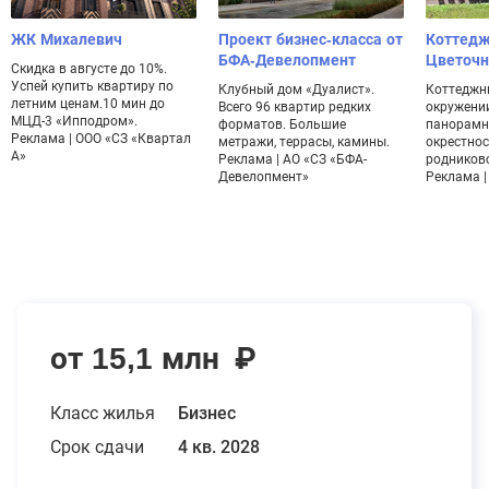
ЖК Михалевич
Проект бизнес-класса от
Коттедж
БФА-Девелопмент
Цветоч
Скидка в августе до 10%.
Успей купить квартиру по
Клубный дом «Дуалист».
Коттеджн
летним ценам.10 мин до
Всего 96 квартир редких
окружении
МЦД-3 «Ипподром».
форматов. Большие
панорамн
Реклама | ООО «СЗ «Квартал
метражи, террасы, камины.
окрестнос
А»
Реклама | АО «СЗ «БФА-
родников
Девелопмент»
Реклама | 
от 15,1 млн
₽
Класс жилья
Бизнес
Срок сдачи
4 кв. 2028