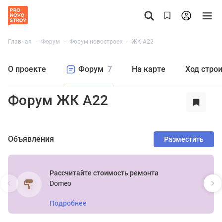
Главная
Форум
Форум новостроек
ЖК А22
О проекте
Форум
7
На карте
Ход стро
Форум ЖК А22
Объявления
Разместить
Рассчитайте стоимость ремонта
Domeo
Подробнее