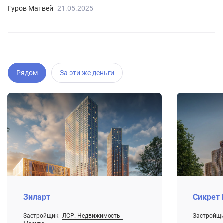
Гуров Матвей
21.05.2025
Рядом
За эти же деньги
Зиларт
Сикрет 
Застройщик
ЛСР. Недвижимость -
Застройщ