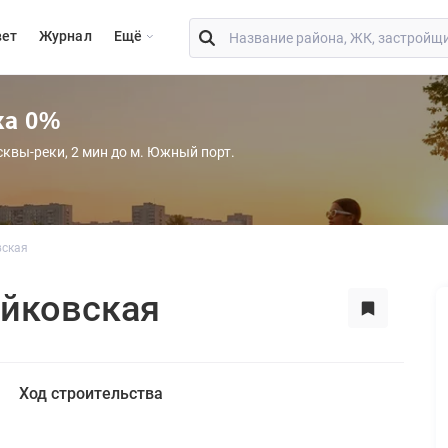
вет
Журнал
Eщё
ка 0%
сквы-реки, 2 мин до м. Южный порт.
вская
йковская
Ход строительства