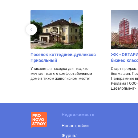
Цветочный
Поселок коттеджей-дуплексов
ЖК «ОКТАРИ
Привольный
бизнес-класс
жении леса
естности и
Уникальная находка для тех, кто
Старт продаж. 
мечтает жить в комфортабельном
без машин. Пр
доме в тихом живописном месте!
Панорамные в
Реклама | ООО 
Девелопмент»
Недвижимость
Новостройки
Журнал