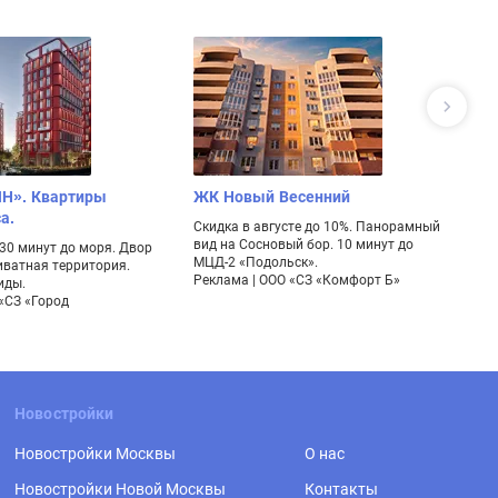
Н». Квартиры
ЖК Новый Весенний
П
а.
Д
Скидка в августе до 10%. Панорамный
вид на Сосновый бор. 10 минут до
30 минут до моря. Двор
Кл
МЦД-2 «Подольск».
иватная территория.
к
Реклама | ООО «СЗ «Комфорт Б»
иды.
ме
«СЗ «Город
Ре
Новостройки
Новостройки Москвы
О нас
Новостройки Новой Москвы
Контакты