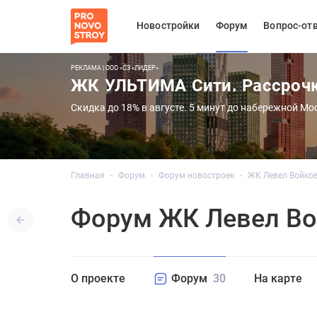
Новостройки
Форум
Вопрос-от
РЕКЛАМА | ООО «СЗ «ЛИДЕР»
ЖК УЛЬТИМА Сити. Рассроч
Скидка до 18% в августе. 5 минут до набережной Мо
Главная
Форум
Форум новостроек
ЖК Левел Войко
Форум ЖК Левел Во
О проекте
Форум
30
На карте