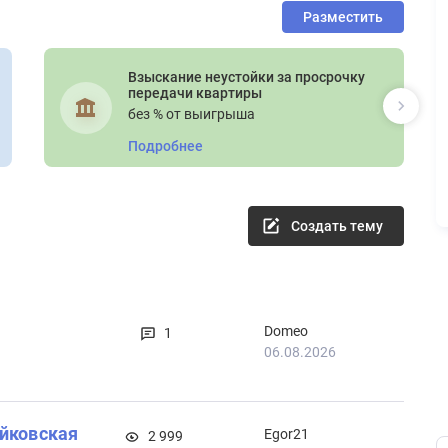
Разместить
Взыскание неустойки за просрочку
передачи квартиры
без % от выигрыша
Подробнее
Создать тему
Domeo
1
06.08.2026
ойковская
Egor21
2 999