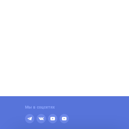
роект бизнес-класса от БФА-
ЖК Лучи. 5 мин. до м. Солнц
евелопмент
Семейный квартал. Зеленое окруж
Развитая инфраструктура и закр
убный дом «Дуалист». Всего 96
дворы. Район ЗАО. м.Солнцево
вартир редких форматов. Большие
Реклама | АО «СЗ «ЛСР.
тражи, террасы, камины.
Недвижимость-М»
клама | АО «СЗ «БФА-Девелопмент»
Мы в соцсетях