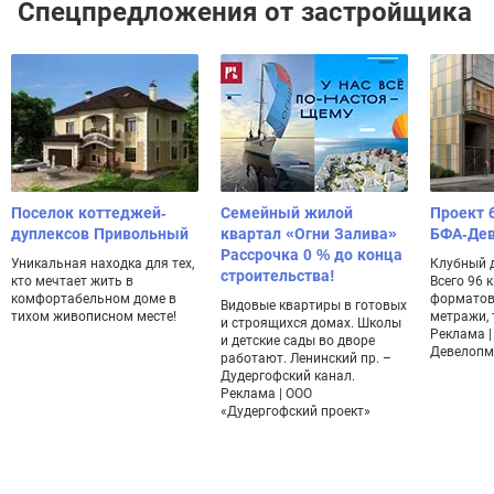
Спецпредложения от застройщика
Поселок коттеджей-
Семейный жилой
Проект 
дуплексов Привольный
квартал «Огни Залива»
БФА-Де
Рассрочка 0 % до конца
Уникальная находка для тех,
Клубный 
строительства!
кто мечтает жить в
Всего 96 
комфортабельном доме в
форматов
Видовые квартиры в готовых
тихом живописном месте!
метражи, 
и строящихся домах. Школы
Реклама |
и детские сады во дворе
Девелопм
работают. Ленинский пр. –
Дудергофский канал.
Реклама | ООО
«Дудергофский проект»