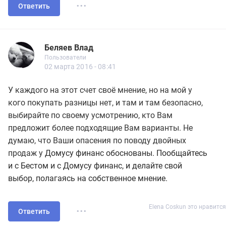
...
Ответить
Беляев Влад
Новичок
Пользователи
Беляев Влад
Пользователи
11 сообщений
02 марта 2016 - 08:41
У каждого на этот счет своё мнение, но на мой у
кого покупать разницы нет, и там и там безопасно,
выбирайте по своему усмотрению, кто Вам
предложит более подходящие Вам варианты. Не
думаю, что Ваши опасения по поводу двойных
продаж у
Домусу финанс обоснованы. Пообщайтесь
и с Бестом и с
Домусу финанс, и делайте свой
выбор, полагаясь на собственное мнение.
...
Elena Coskun это нравится
Ответить