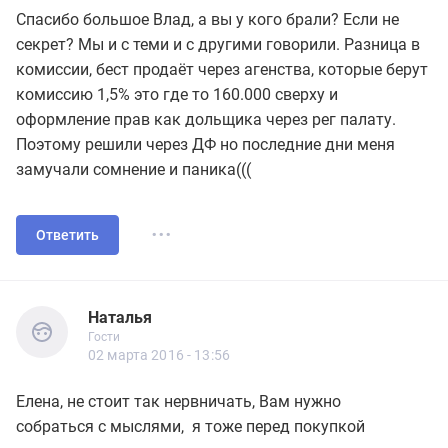
Спасибо большое Влад, а вы у кого брали? Если не
секрет? Мы и с теми и с другими говорили. Разница в
комиссии, бест продаёт через агенства, которые берут
комиссию 1,5% это где то 160.000 сверху и
оформление прав как дольщика через рег палату.
Поэтому решили через ДФ но последние дни меня
замучали сомнение и паника(((
...
Ответить
Наталья
Гости
Наталья
Гости
02 марта 2016 - 13:56
Елена, не стоит так нервничать, Вам нужно
собраться с мыслями, я тоже перед покупкой