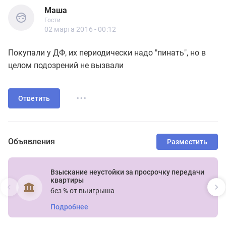
Маша
Гости
Маша
Гости
02 марта 2016 - 00:12
Покупали у ДФ, их периодически надо "пинать", но в
целом подозрений не вызвали
...
Ответить
Объявления
Разместить
Взыскание неустойки за просрочку передачи
квартиры
без % от выигрыша
Подробнее