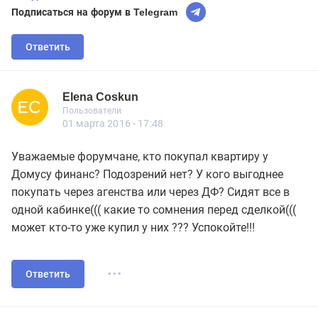
Подписаться на форум в Telegram
Ответить
Elena Coskun
Новичок
Пользователи
Elena Coskun
Пользователи
5 сообщений
01 марта 2016 - 17:48
Уважаемые форумчане, кто покупал квартиру у
Домусу финанс? Подозрений нет? У кого выгоднее
покупать через агенства или через ДФ? Сидят все в
одной кабинке((( какие то сомнения перед сделкой(((
может кто-то уже купил у них ??? Успокойте!!!
...
Ответить