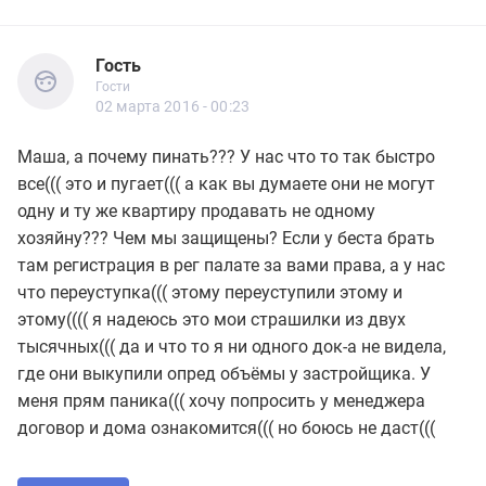
Гость
Гости
Гость
Гости
02 марта 2016 - 00:23
Маша, а почему пинать??? У нас что то так быстро
все((( это и пугает((( а как вы думаете они не могут
одну и ту же квартиру продавать не одному
хозяйну??? Чем мы защищены? Если у беста брать
там регистрация в рег палате за вами права, а у нас
что переуступка((( этому переуступили этому и
этому(((( я надеюсь это мои страшилки из двух
тысячных((( да и что то я ни одного док-а не видела,
где они выкупили опред объёмы у застройщика. У
меня прям паника((( хочу попросить у менеджера
договор и дома ознакомится((( но боюсь не даст(((