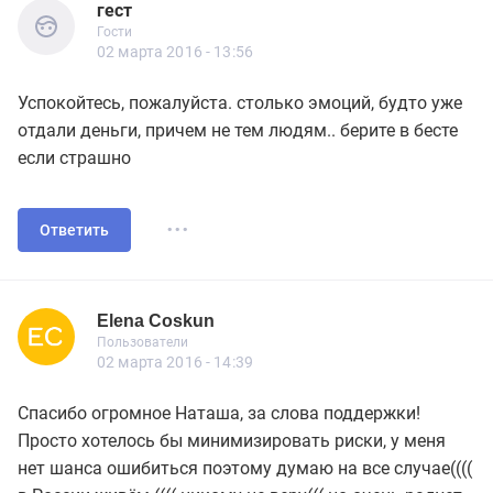
гест
Гости
гест
Гости
02 марта 2016 - 13:56
Успокойтесь, пожалуйста. столько эмоций, будто уже
отдали деньги, причем не тем людям.. берите в бесте
если страшно
...
Ответить
Elena Coskun
Новичок
Пользователи
Elena Coskun
Пользователи
5 сообщений
02 марта 2016 - 14:39
Спасибо огромное Наташа, за слова поддержки!
Просто хотелось бы минимизировать риски, у меня
нет шанса ошибиться поэтому думаю на все случае((((