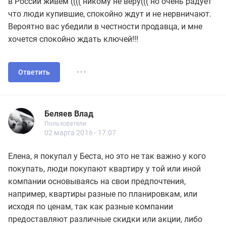
в России живём (((( никому не веру((( но очень радует
что люди купившие, спокойно ждут и не нервничают.
Вероятно вас убедили в честности продавца, и мне
хочется спокойно ждать ключей!!!
...
Ответить
Беляев Влад
Новичок
Пользователи
Беляев Влад
Пользователи
11 сообщений
02 марта 2016 - 17:07
Елена, я покупал у Беста, но это не так важно у кого
покупать, люди покупают квартиру у той или иной
компании основываясь на свои предпочтения,
например, квартиры разные по планировкам, или
исходя по ценам, так как разные компании
предоставляют различные скидки или акции, либо