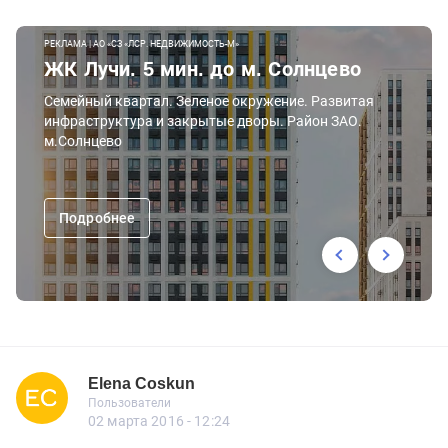
РЕКЛАМА | АО «СЗ «ЛСР. НЕДВИЖИМОСТЬ-М»
ЖК Лучи. 5 мин. до м. Солнцево
Семейный квартал. Зеленое окружение. Развитая
инфраструктура и закрытые дворы. Район ЗАО.
м.Солнцево
Подробнее
Elena Coskun
Новичок
Пользователи
Elena Coskun
Пользователи
5 сообщений
02 марта 2016 - 12:24