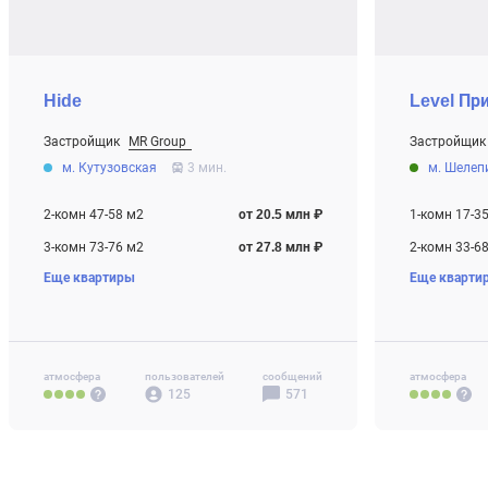
Hide
Level Пр
Застройщик
MR Group
Застройщик
От 20.5 млн ₽
От 9.7 млн ₽
м. Кутузовская
3 мин.
м. Шелеп
Строится
Строится
2-комн 47-58 м2
от 20.5 млн ₽
1-комн 17-3
3-комн 73-76 м2
от 27.8 млн ₽
2-комн 33-6
Еще квартиры
Еще кварти
4-комн+ 97 м2
от 38.8 млн ₽
3-комн 58-8
4-комн+ 77-
Своб. план. 
атмосфера
пользователей
сообщений
атмосфера
125
571