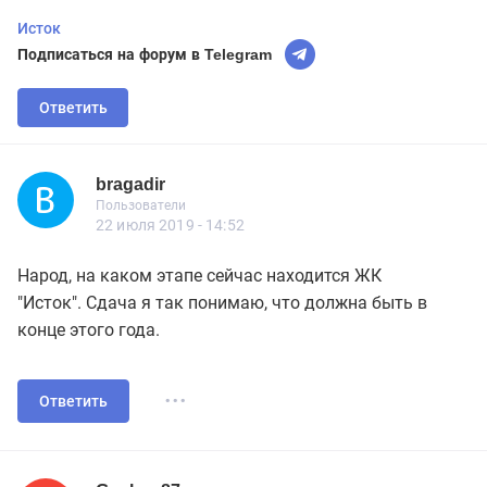
Исток
Подписаться на форум в Telegram
Ответить
bragadir
Новичок
Пользователи
bragadir
Пользователи
7 сообщений
22 июля 2019 - 14:52
Народ, на каком этапе сейчас находится ЖК
"Исток". Сдача я так понимаю, что должна быть в
конце этого года.
...
Ответить