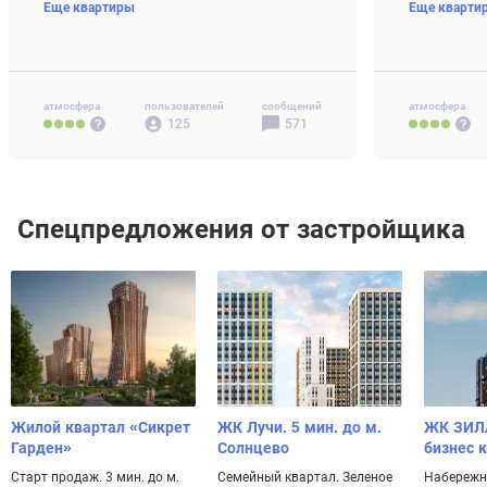
Еще квартиры
Еще кварти
4-комн+ 97 м2
от 38.8 млн ₽
3-комн 58-8
4-комн+ 77-
Своб. план. 
атмосфера
пользователей
сообщений
атмосфера
125
571
Спецпредложения от застройщика
Жилой квартал «Сикрет
ЖК Лучи. 5 мин. до м.
ЖК ЗИЛ
Гарден»
Солнцево
бизнес 
Старт продаж. 3 мин. до м.
Семейный квартал. Зеленое
Набережн