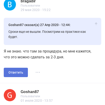
bragadir
Новичок
Пользователи
bragadir
Пользователи
7 сообщений
29 мая 2020 - 15:22
Goshan87 сказал(а) 27 Апр 2020 - 12:44:
Сроки еще не вышли. Посмотрим на практике как
будет.
Я не знаю. что там за процедура, но мне кажется,
что это можно сделать за 2-3 дня.
...
Ответить
Goshan87
Новичок
Пользователи
Goshan87
Пользователи
7 сообщений
01 июля 2020 - 13:57