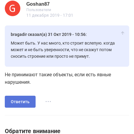
Goshan87
Новичок
Пользователи
Goshan87
Пользователи
7 сообщений
11 декабря 2019 - 17:01
bragadir сказал(а) 31 Окт 2019 - 10:56:
Может быть. У нас много, кто строит вслепую. когда
может и не быть уверенности, что не скажут потом
сносить строение или просто не примут.
Не принимают такие объекты, если есть явные
нарушения.
...
Ответить
Обратите внимание