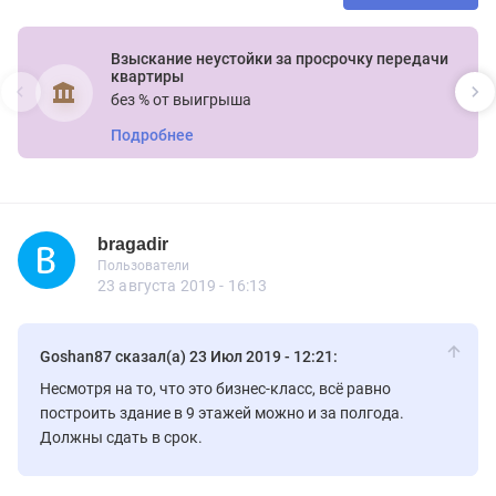
Взыскание неустойки за просрочку передачи
квартиры
без % от выигрыша
Подробнее
bragadir
Новичок
Пользователи
bragadir
Пользователи
7 сообщений
23 августа 2019 - 16:13
Goshan87 сказал(а) 23 Июл 2019 - 12:21:
Несмотря на то, что это бизнес-класс, всё равно
построить здание в 9 этажей можно и за полгода.
Должны сдать в срок.