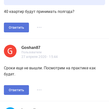
40 квартир будут принимать полгода?
...
Ответить
Goshan87
Новичок
Пользователи
Goshan87
Пользователи
7 сообщений
27 апреля 2020 - 15:44
Сроки еще не вышли. Посмотрим на практике как
будет.
...
Ответить