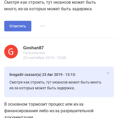
Смотря как строить, тут нюансов может быть
много, из-за которых может быть задержка.
...
Ответить
Goshan87
Новичок
Пользователи
Goshan87
Пользователи
7 сообщений
23 сентября 2019 - 10:08
bragadir сказал(а) 23 Авг 2019 - 13:13:
Смотря как строить, тут нюансов может быть много,
из-за которых может быть задержка.
В основном тормозит процесс или из-за
финансирования либо из-за разрешительной
документации.