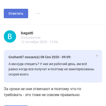
...
Ответить
bagatti
Новичок
Пользователи
bagatti
Пользователи
15 сообщений
12 октября 2020 - 15:56
Goshan87 сказал(а) 08 Сен 2020 - 09:09:
А им куда спешить? У них же рабочий день, им всё
равно когда все получат и поэтому не заинтересованы
скорее всего.
За сроки не они отвечают и поэтому что-то
требовать - это тоже не совсем правильно.