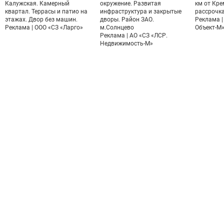
Калужская. Камерный
окружение. Развитая
км от Кре
квартал. Террасы и патио на
инфраструктура и закрытые
рассрочка
этажах. Двор без машин.
дворы. Район ЗАО.
Реклама |
Реклама | ООО «СЗ «Ларго»
м.Солнцево
Объект-М
Реклама | АО «СЗ «ЛСР.
Недвижимость-М»