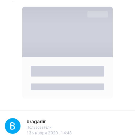
bragadir
Новичок
Пользователи
bragadir
Пользователи
7 сообщений
13 января 2020 - 14:48