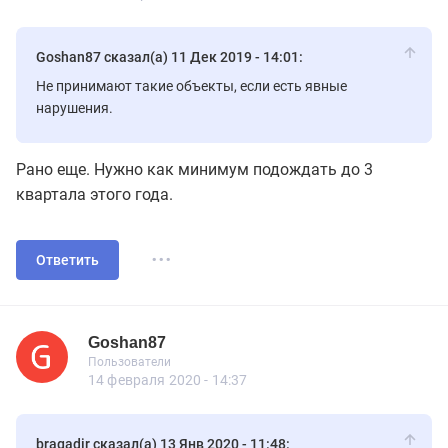
Goshan87 сказал(а) 11 Дек 2019 - 14:01:
Не принимают такие объекты, если есть явные
нарушения.
Рано еще. Нужно как минимум подождать до 3
квартала этого года.
...
Ответить
Goshan87
Новичок
Пользователи
Goshan87
Пользователи
7 сообщений
14 февраля 2020 - 14:37
bragadir сказал(а) 13 Янв 2020 - 11:48: