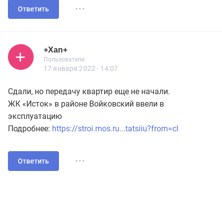
...
Ответить
+Xan+
Пользователь
Пользователи
+Xan+
Пользователи
20 сообщений
17 января 2022 - 14:07
Сдали, но передачу квартир еще не начали.
ЖК «Исток» в районе Войковский ввели в
эксплуатацию
Подробнее:
https://stroi.mos.ru...tatsiiu?from=cl
...
Ответить