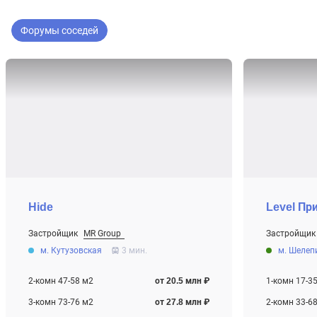
Форумы соседей
Hide
Level Пр
Застройщик
MR Group
Застройщик
От 20.5 млн ₽
От 9.7 млн ₽
м. Кутузовская
3 мин.
м. Шелеп
Строится
Строится
2-комн 47-58 м2
от 20.5 млн ₽
1-комн 17-3
3-комн 73-76 м2
от 27.8 млн ₽
2-комн 33-6