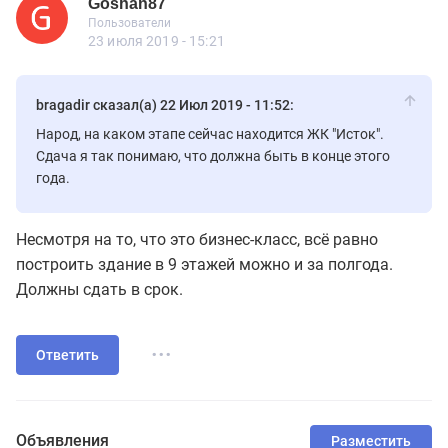
Goshan87
Новичок
Пользователи
Goshan87
Пользователи
7 сообщений
23 июля 2019 - 15:21
bragadir сказал(а) 22 Июл 2019 - 11:52:
Народ, на каком этапе сейчас находится ЖК "Исток".
Сдача я так понимаю, что должна быть в конце этого
года.
Несмотря на то, что это бизнес-класс, всё равно
построить здание в 9 этажей можно и за полгода.
Должны сдать в срок.
...
Ответить
Объявления
Разместить