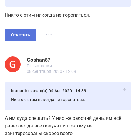
Никто с этим никогда не торопиться.
...
Ответить
Goshan87
Новичок
Пользователи
Goshan87
Пользователи
7 сообщений
08 сентября 2020 - 12:09
bragadir сказал(а) 04 Авг 2020 - 14:39:
Никто с этим никогда не торопиться.
А им куда спешить? У них же рабочий день, им всё
равно когда все получат и поэтому не
заинтересованы скорее всего.