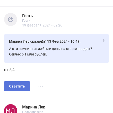
Гость
Гости
Гость
Гости
19 февраля 2024 - 02:26
Марина Лев сказал(а) 13 Фев 2024 - 16:49:
А кто помнит какие были цены на старте продаж?
Сейчас 6,1 млн рублей.
от 5,4
...
Ответить
Марина Лев
Новичок
Пользователи
Марина Лев
Пользователи