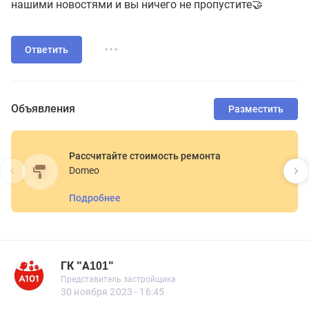
нашими новостями и вы ничего не пропустите🤝
...
Ответить
Объявления
Разместить
Рассчитайте стоимость ремонта
Domeo
Подробнее
ГК "А101"
Представитель застройщика
ГК "А101"
Представитель застройщика
561 сообщений
30 ноября 2023 - 16:45