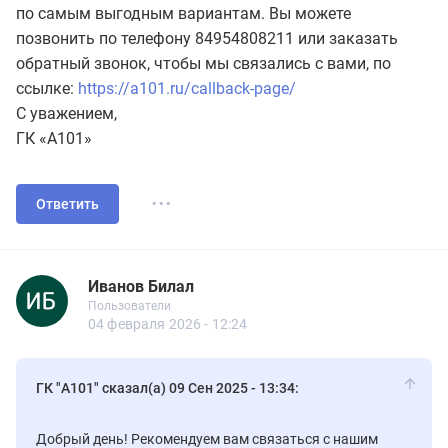
по самым выгодным вариантам. Вы можете
позвонить по телефону 84954808211 или заказать
обратный звонок, чтобы мы связались с вами, по
ссылке:
https://a101.ru/callback-page/
С уважением,
ГК «А101»
...
Ответить
Иванов Билал
Новичок
Пользователи
Иванов Билал
Пользователи
8 сообщений
04 февраля 2026 - 12:24
ГК "А101" сказал(а) 09 Сен 2025 - 13:34:
Добрый день! Рекомендуем вам связаться с нашим