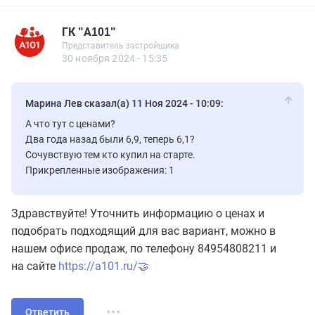
ГК "А101"
Представитель застройщика
ГК "А101"
Представитель застройщика
561 сообщений
30 ноября 2024 - 15:35
Марина Лев сказал(а) 11 Ноя 2024 - 10:09:
А что тут с ценами?
Два года назад были 6,9, теперь 6,1?
Сочувствую тем кто купил на старте.
Прикрепленные изображения: 1
Здравствуйте! Уточнить информацию о ценах и
подобрать подходящий для вас вариант, можно в
нашем офисе продаж, по телефону 84954808211 и
на сайте
https://a101.ru/
🤝
...
Ответить