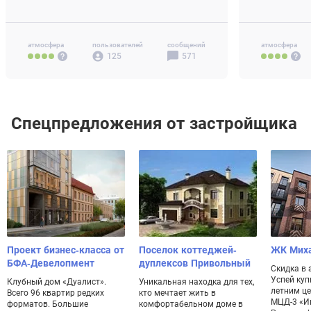
4-комн+ 77-
Своб. план. 
атмосфера
пользователей
сообщений
атмосфера
125
571
Спецпредложения от застройщика
Проект бизнес-класса от
Поселок коттеджей-
ЖК Мих
БФА-Девелопмент
дуплексов Привольный
Скидка в 
Успей куп
Клубный дом «Дуалист».
Уникальная находка для тех,
летним це
Всего 96 квартир редких
кто мечтает жить в
МЦД-3 «И
форматов. Большие
комфортабельном доме в