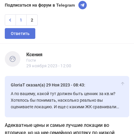
Подписаться на форум в Telegram
1
2
Ответить
Ксения
Гости
Ксения
Гости
29 ноября 2023 - 12:00
GloriaT сказал(а) 29 Ноя 2023 - 08:43:
А по вашему, какой тут должен быть ценник за кв.м?
Хотелось бы понимать, насколько реально вы
оцениваете локацию. И еще с какими ЖК сравнивали,
можно примеры?
Адекватные цены и самые лучшие локации во
вторичке, но на нее семейную ипотеку по низкой