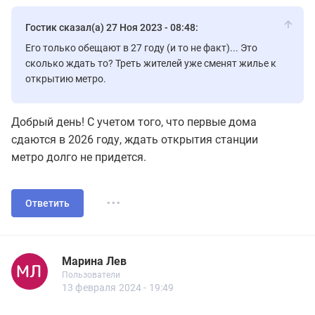
Гостик сказал(а) 27 Ноя 2023 - 08:48:
Его только обещают в 27 году (и то не факт)... Это
сколько ждать то? Треть жителей уже сменят жилье к
открытию метро.
Добрый день! С учетом того, что первые дома
сдаются в 2026 году, ждать открытия станции
метро долго не придется.
...
Ответить
Марина Лев
Новичок
Пользователи
Марина Лев
Пользователи
8 сообщений
13 февраля 2024 - 19:49