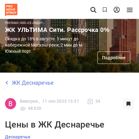
РЕКЛАМА | ООО «СЗ «ЛИДЕР»
ЖК УЛЬТИМА Сити. Рассрочка 0%
Скидка до 18% в августе. 5 минут до
набережной Москвы-реки, 2 мин до м.
Южный порт.
Подробнее
ЖК Деснаречье
Виверна ,
11 сен 2023 15:31
34
48 020
Цены в ЖК Деснаречье
Деснаречье