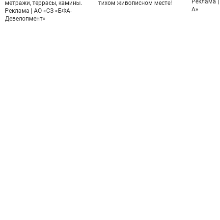
Реклама |
метражи, террасы, камины.
тихом живописном месте!
А»
Реклама | АО «СЗ «БФА-
Девелопмент»