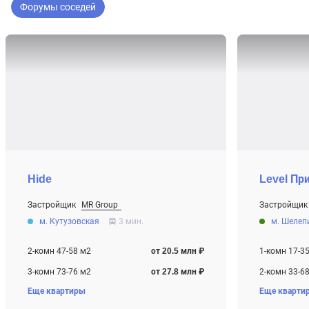
Форумы соседей
Hide
Level Пр
Застройщик
MR Group
Застройщик
От 20.5 млн ₽
От 9.7 млн ₽
м. Кутузовская
3 мин.
м. Шелеп
Строится
Строится
2-комн 47-58 м2
от 20.5 млн ₽
1-комн 17-3
3-комн 73-76 м2
от 27.8 млн ₽
2-комн 33-6
Еще квартиры
Еще кварти
4-комн+ 97 м2
от 38.8 млн ₽
3-комн 58-8