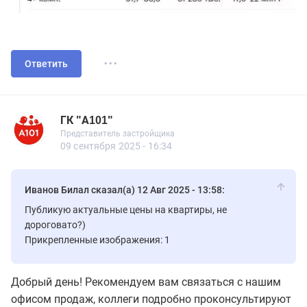
...
Ответить
ГК "А101"
Представитель застройщика
ГК "А101"
Представитель застройщика
561 сообщений
09 сентября 2025 - 16:34
Иванов Билал сказал(а) 12 Авг 2025 - 13:58:
Публикую актуальные цены на квартиры, не
дороговато?)
Прикрепленные изображения: 1
Добрый день! Рекомендуем вам связаться с нашим
офисом продаж, коллеги подробно проконсультируют