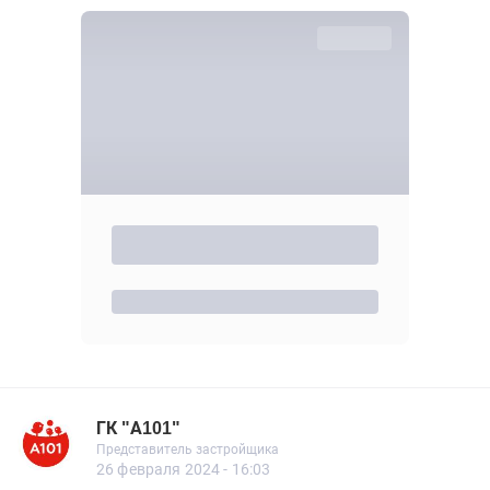
ГК "А101"
Представитель застройщика
ГК "А101"
Представитель застройщика
561 сообщений
26 февраля 2024 - 16:03