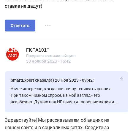
ставке не дадут)
...
Ответить
ГК "А101"
Представитель застройщика
ГК "А101"
Представитель застройщика
561 сообщений
30 ноября 2023 - 16:42
SmartExpert сказал(а) 20 Ноя 2023 - 09:42:
А мне интересно, когда они начнут снижать ценник.
При таком низком спросе, на мой взгляд - это
неизбежно. Думаю под НГ выкатят хорошие акции и
скидки, чтобы хотя бы в этот период привлечь
побольше покупателей.
Здравствуйте! Мы рассказываем об акциях на
нашем сайте и в социальных сетях. Следите за