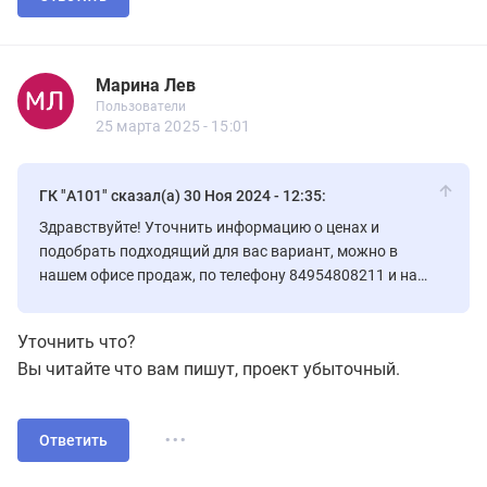
Марина Лев
Новичок
Пользователи
Марина Лев
Пользователи
8 сообщений
25 марта 2025 - 15:01
ГК "А101" сказал(а) 30 Ноя 2024 - 12:35:
Здравствуйте! Уточнить информацию о ценах и
подобрать подходящий для вас вариант, можно в
нашем офисе продаж, по телефону 84954808211 и на
сайте
https://a101.ru/
🤝
Уточнить что?
Вы читайте что вам пишут, проект убыточный.
...
Ответить