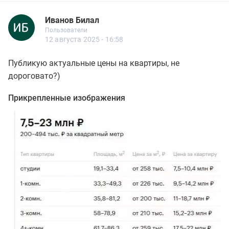
Иванов Билал
Новичок
Пользователи
Иванов Билал
Пользователи
8 сообщений
12 августа 2025 - 16:58
Публикую актуальные цены на квартиры, не
дороговато?)
Прикрепленные изображения