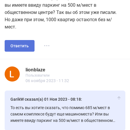
вы имеете ввиду паркинг на 500 м/мест в
общественном центре? Так вы об этом уже писали.
Но даже при этом, 1000 квартир остаются без м/
мест.
...
Ответить
lionblaze
Новичок
Пользователи
lionblaze
Пользователи
3 сообщений
06 ноября 2023 - 11:32
GarikW сказал(а) 01 Ноя 2023 - 08:18:
То есть вы хотите сказать, что помимо 685 м/мест в
самом комплексе будут еще машиноместа? Или вы
имеете ввиду паркинг на 500 м/мест в общественном
центре? Так вы об этом уже писали. Но даже при этом,