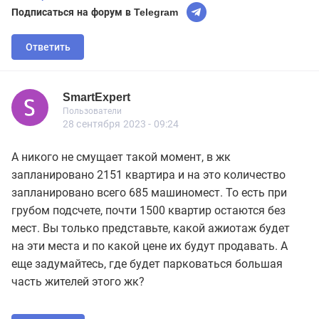
Подписаться на форум в Telegram
Ответить
SmartExpert
Новичок
Пользователи
SmartExpert
Пользователи
15 сообщений
28 сентября 2023 - 09:24
А никого не смущает такой момент, в жк
запланировано 2151 квартира и на это количество
запланировано всего 685 машиномест. То есть при
грубом подсчете, почти 1500 квартир остаются без
мест. Вы только представьте, какой ажиотаж будет
на эти места и по какой цене их будут продавать. А
еще задумайтесь, где будет парковаться большая
часть жителей этого жк?