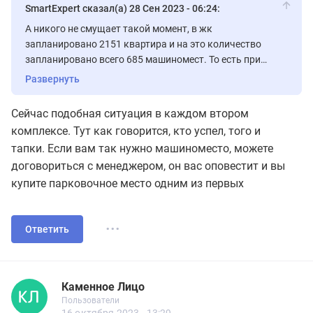
SmartExpert сказал(а) 28 Сен 2023 - 06:24:
А никого не смущает такой момент, в жк
запланировано 2151 квартира и на это количество
запланировано всего 685 машиномест. То есть при
грубом подсчете, почти 1500 квартир остаются без
Развернуть
мест. Вы только представьте, какой ажиотаж будет на
эти места и по какой цене их будут продавать. А еще
Сейчас подобная ситуация в каждом втором
задумайтесь, где будет парковаться большая часть
комплексе. Тут как говорится, кто успел, того и
жителей этого жк?
тапки. Если вам так нужно машиноместо, можете
договориться с менеджером, он вас оповестит и вы
купите парковочное место одним из первых
...
Ответить
Каменное Лицо
Новичок
Пользователи
Каменное Лицо
Пользователи
14 сообщений