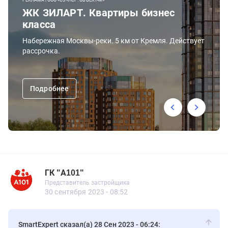
РЕКЛАМА | ООО «СЗ «ЛСР. ОБЪЕКТ-М»
ЖК ЗИЛАРТ. Квартиры бизнес
класса
Набережная Москвы-реки. 5 км от Кремля. Действует
рассрочка.
Подробнее
ГК "А101"
Представитель застройщика
ГК "А101"
Представитель застройщика
561 сообщений
30 сентября 2023 - 08:52
SmartExpert сказал(а) 28 Сен 2023 - 06:24: