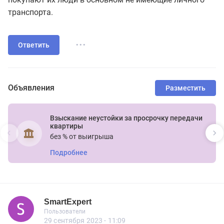
транспорта.
...
Ответить
Объявления
Разместить
Взыскание неустойки за просрочку передачи
квартиры
без % от выигрыша
Подробнее
SmartExpert
Новичок
Пользователи
SmartExpert
Пользователи
15 сообщений
29 сентября 2023 - 11:09