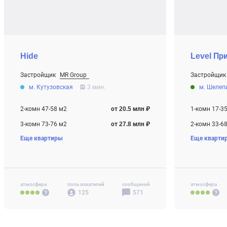
Hide
Level Пр
Застройщик
MR Group
Застройщик
От 20.5 млн ₽
От 9.7 млн ₽
м. Кутузовская
3 мин.
м. Шелеп
Строится
Строится
2-комн 47-58 м2
от 20.5 млн ₽
1-комн 17-3
3-комн 73-76 м2
от 27.8 млн ₽
2-комн 33-6
Еще квартиры
Еще кварти
4-комн+ 97 м2
от 38.8 млн ₽
3-комн 58-8
4-комн+ 77-
Своб. план. 
атмосфера
пользователей
сообщений
атмосфера
125
571