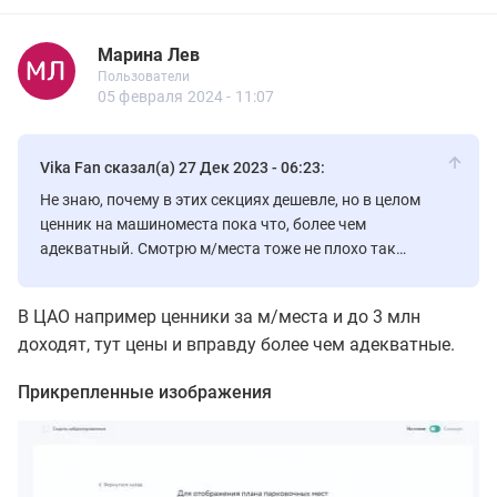
Марина Лев
Новичок
Пользователи
Марина Лев
Пользователи
8 сообщений
05 февраля 2024 - 11:07
Vika Fan сказал(а) 27 Дек 2023 - 06:23:
Не знаю, почему в этих секциях дешевле, но в целом
ценник на машиноместа пока что, более чем
адекватный. Смотрю м/места тоже не плохо так
раскупают, потом в любом случае дороже будут.
В ЦАО например ценники за м/места и до 3 млн
доходят, тут цены и вправду более чем адекватные.
Прикрепленные изображения