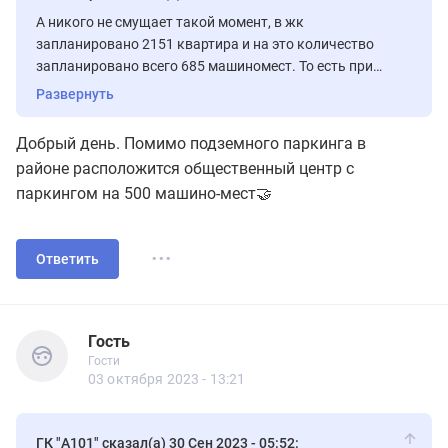
А никого не смущает такой момент, в жк
запланировано 2151 квартира и на это количество
запланировано всего 685 машиномест. То есть при
грубом подсчете, почти 1500 квартир остаются без
Развернуть
мест. Вы только представьте, какой ажиотаж будет на
эти места и по какой цене их будут продавать. А еще
Добрый день. Помимо подземного паркинга в
задумайтесь, где будет парковаться большая часть
районе расположится общественный центр с
жителей этого жк?
паркингом на 500 машино-мест🤝
...
Ответить
Гость
Гости
Гость
Гости
03 октября 2023 - 13:21
ГК "А101" сказал(а) 30 Сен 2023 - 05:52: