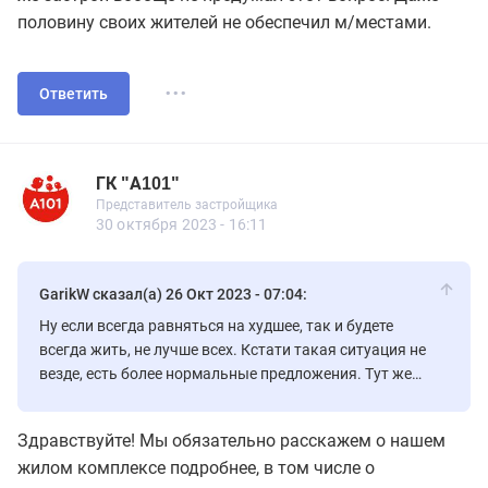
половину своих жителей не обеспечил м/местами.
...
Ответить
ГК "А101"
Представитель застройщика
ГК "А101"
Представитель застройщика
561 сообщений
30 октября 2023 - 16:11
GarikW сказал(а) 26 Окт 2023 - 07:04:
Ну если всегда равняться на худшее, так и будете
всегда жить, не лучше всех. Кстати такая ситуация не
везде, есть более нормальные предложения. Тут же
застрой вообще не продумал этот вопрос. Даже
половину своих жителей не обеспечил м/местами.
Здравствуйте! Мы обязательно расскажем о нашем
жилом комплексе подробнее, в том числе о