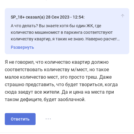
SP_18+ сказал(а) 28 Сен 2023 - 12:54:
А что делать? Вы знаете хотя бы один ЖК, где
количество машиномест в паркинга соответствуют
количеству квартир, я таких не знаю. Наверно расчет
делается на то, что квартиры здесь недорогие и
Развернуть
покупают их люди в основном не имеющие личного
транспорта.
Я не говорил, что количество квартир должно
соответствовать количеству м/мест, но такое
малое количество мест, это просто треш. Даже
страшно представить, что будет твориться, когда
сюда заедут все жители. Да и цена на места при
таком дефиците, будет заоблачной.
...
Ответить