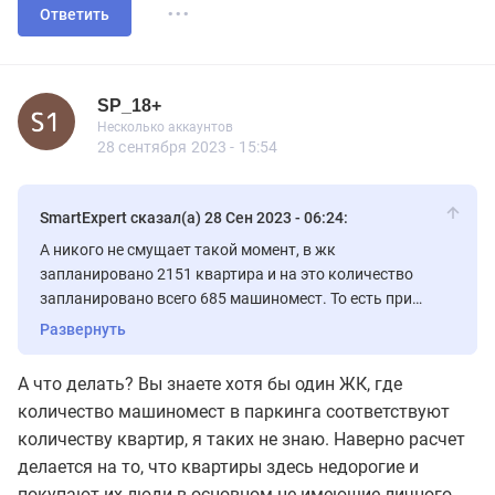
...
Ответить
SP_18+
Пользователь
Несколько аккаунтов
SP_18+
Несколько аккаунтов
31 сообщений
28 сентября 2023 - 15:54
SmartExpert сказал(а) 28 Сен 2023 - 06:24:
А никого не смущает такой момент, в жк
запланировано 2151 квартира и на это количество
запланировано всего 685 машиномест. То есть при
грубом подсчете, почти 1500 квартир остаются без мест.
Развернуть
Вы только представьте, какой ажиотаж будет на эти
места и по какой цене их будут продавать. А еще
А что делать? Вы знаете хотя бы один ЖК, где
задумайтесь, где будет парковаться большая часть
количество машиномест в паркинга соответствуют
жителей этого жк?
количеству квартир, я таких не знаю. Наверно расчет
делается на то, что квартиры здесь недорогие и
покупают их люди в основном не имеющие личного