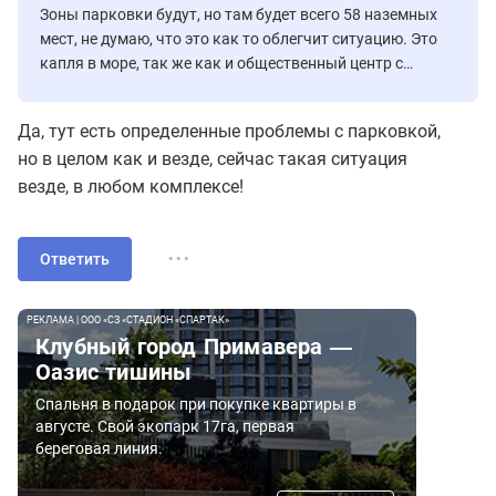
Зоны парковки будут, но там будет всего 58 наземных
мест, не думаю, что это как то облегчит ситуацию. Это
капля в море, так же как и общественный центр с
паркингом на 500 м/мест о котором пишет застрой.
Более 1000 квартир все равно остается без м/мест.
Да, тут есть определенные проблемы с парковкой,
но в целом как и везде, сейчас такая ситуация
везде, в любом комплексе!
...
Ответить
РЕКЛАМА | ООО «СЗ «СТАДИОН «СПАРТАК»
Клубный город Примавера —
Оазис тишины
Спальня в подарок при покупке квартиры в
августе. Свой экопарк 17га, первая
береговая линия.