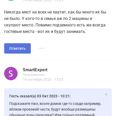
16 октября 2023 - 13:29
Никогда мест на всех не хватит, как бы много их бы
не было. У кого-то в семье аж по 2 машины и
скупают место. Помимо подземного есть же всегда
гостевые места - вот их и будут занимать.
...
Ответить
SmartExpert
Новичок
Пользователи
SmartExpert
Пользователи
15 сообщений
16 октября 2023 - 13:32
Гость сказал(а) 03 Окт 2023 - 10:21:
Подскажите пжл, возле домов где-то сзади например,
вблизи проезжей части, будут вообще размещены
обычные зоны парковки? Или только подземный