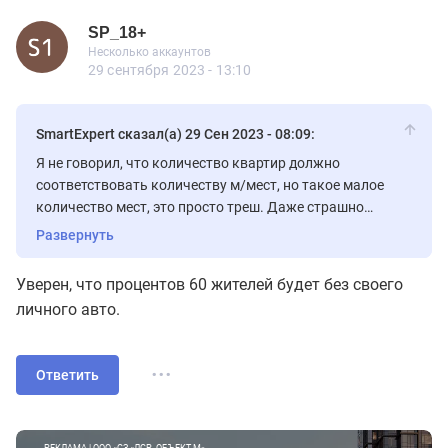
SP_18+
Пользователь
Несколько аккаунтов
SP_18+
Несколько аккаунтов
31 сообщений
29 сентября 2023 - 13:10
SmartExpert сказал(а) 29 Сен 2023 - 08:09:
Я не говорил, что количество квартир должно
соответствовать количеству м/мест, но такое малое
количество мест, это просто треш. Даже страшно
представить, что будет твориться, когда сюда заедут
Развернуть
все жители. Да и цена на места при таком дефиците,
будет заоблачной.
Уверен, что процентов 60 жителей будет без своего
личного авто.
...
Ответить