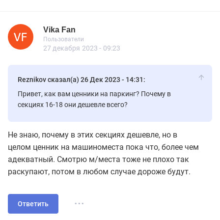
Vika Fan
Новичок
Пользователи
Vika Fan
Пользователи
10 сообщений
27 декабря 2023 - 09:23
Reznikov сказал(а) 26 Дек 2023 - 14:31:
Привет, как вам ценники на паркинг? Почему в
секциях 16-18 они дешевле всего?
Не знаю, почему в этих секциях дешевле, но в
целом ценник на машиноместа пока что, более чем
адекватный. Смотрю м/места тоже не плохо так
раскупают, потом в любом случае дороже будут.
...
Ответить