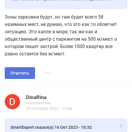
паркинг и дворы без машин со всех сторон ?
Зоны парковки будут, но там будет всего 58
наземных мест, не думаю, что это как то облегчит
ситуацию. Это капля в море, так же как и
общественный центр с паркингом на 500 м/мест о
котором пишет застрой. Более 1000 квартир все
равно остается без м/мест.
...
Ответить
DinaRina
Новичок
Пользователи
DinaRina
Пользователи
4 сообщений
23 октября 2023 - 15:46
SmartExpert сказал(а) 16 Окт 2023 - 10:32: