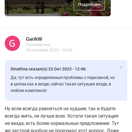
Подробнее
GarikW
Новичок
Пользователи
GarikW
Пользователи
15 сообщений
26 октября 2023 - 10:04
DinaRina сказал(а) 23 Окт 2023 - 12:46:
Да, тут есть определенные проблемы с парковкой, но
в целом как и везде, сейчас такая ситуация везде, в
любом комплексе!
Ну если всегда равняться на худшее, так и будете
всегда жить, не лучше всех. Кстати такая ситуация
не везде, есть более нормальные предложения. Тут
же застрой вообще не продумал этот вопрос. Даже