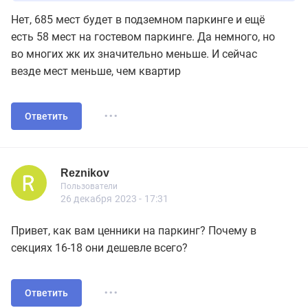
1000 квартир остаются без м/мест.
Нет, 685 мест будет в подземном паркинге и ещё
есть 58 мест на гостевом паркинге. Да немного, но
во многих жк их значительно меньше. И сейчас
везде мест меньше, чем квартир
...
Ответить
Reznikov
Новичок
Пользователи
Reznikov
Пользователи
3 сообщений
26 декабря 2023 - 17:31
Привет, как вам ценники на паркинг? Почему в
секциях 16-18 они дешевле всего?
...
Ответить