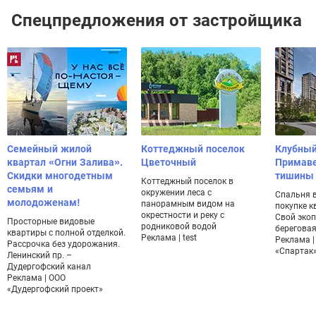
Спецпредложения от застройщика
Семейный жилой
Коттеджный поселок
Клубный
квартал «Огни Залива».
Цветочный
Примаве
Скидки многодетным
тишины
Коттеджный поселок в
семьям и
окружении леса с
Спальня в
молодоженам!
панорамным видом на
покупке к
окрестности и реку с
Свой экоп
Просторные видовые
родниковой водой
береговая
квартиры с полной отделкой.
Реклама | test
Реклама |
Рассрочка без удорожания.
«Спартак
Ленинский пр. –
Дудергофский канал
Реклама | ООО
«Дудергофский проект»