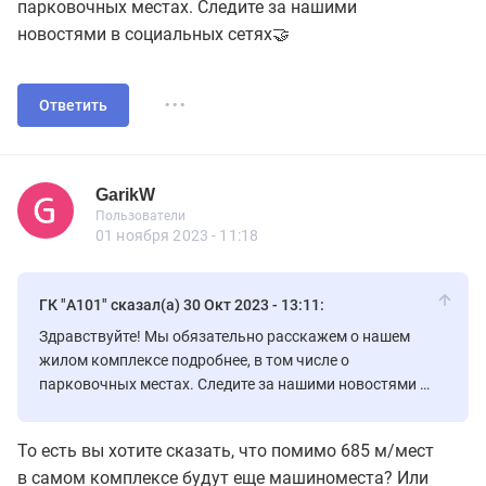
парковочных местах. Следите за нашими
новостями в социальных сетях🤝
...
Ответить
GarikW
Новичок
Пользователи
GarikW
Пользователи
15 сообщений
01 ноября 2023 - 11:18
ГК "А101" сказал(а) 30 Окт 2023 - 13:11:
Здравствуйте! Мы обязательно расскажем о нашем
жилом комплексе подробнее, в том числе о
парковочных местах. Следите за нашими новостями в
социальных сетях🤝
То есть вы хотите сказать, что помимо 685 м/мест
в самом комплексе будут еще машиноместа? Или