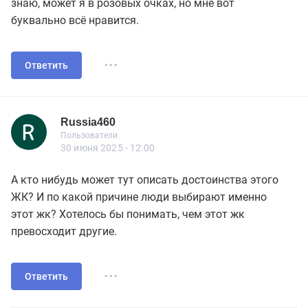
знаю, может я в розовых очках, но мне вот
буквально всё нравится.
...
Ответить
Russia460
Новичок
Пользователи
Russia460
Пользователи
2 сообщений
30 июня 2025 - 12:00
А кто нибудь может тут описать достоинства этого
ЖК? И по какой причине люди выбирают именно
этот жк? Хотелось бы понимать, чем этот жк
превосходит другие.
...
Ответить