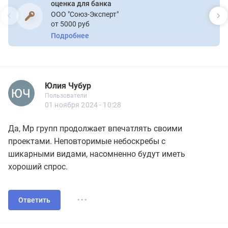
оценка для банка
ООО "Союз-Эксперт"
от 5000 руб
Подробнее
Юлия Чубур
Новичок
Пользователи
Юлия Чубур
Пользователи
4 сообщений
01 ноября 2024 - 10:28
Да, Мр групп продолжает впечатлять своими
проектами. Неповторимые небоскребы с
шикарными видами, насомненно будут иметь
хороший спрос.
...
Ответить