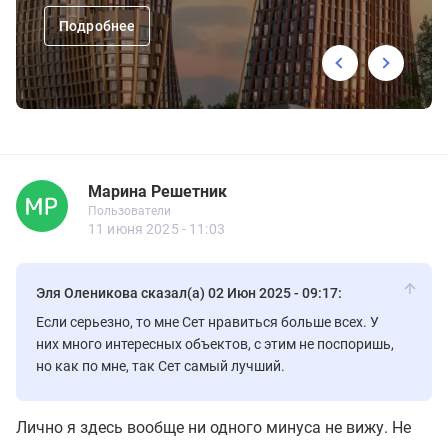
Подробнее
Марина Решетник
Новичок
Пользователи
Марина Решетник
Пользователи
8 сообщений
11 июня 2025 - 11:03
Эля Оленикова сказал(а) 02 Июн 2025 - 09:17:
Если серьезно, то мне Сет нравиться больше всех. У
них много интересных объектов, с этим не поспоришь,
но как по мне, так Сет самый лучший.
Лично я здесь вообще ни одного минуса не вижу. Не