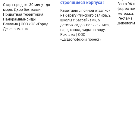
строящиеся корпуса!
Всего 96 
Старт продаж. 30 минут до
форматов
моря. Двор без машин.
Квартиры с полной отделкой
метражи, 
Приватная территория.
на берегу Финского залива, 2
Реклама |
Панорамные виды.
школы с бассейнами, 5
Девелопм
Реклама | ООО «СЗ «Город
детских садов, поликлиника,
Девелопмент»
парк, канал, виды на воду.
Реклама | ООО
«Дудергофский проект»