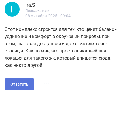
Ira.S
Новичок
Пользователи
Ira.S
Пользователи
13 сообщений
08 октября 2025 - 09:04
Этот комплекс строится для тех, кто ценит баланс -
уединение и комфорт в окружении природы, при
этом, шаговая доступность до ключевых точек
столицы. Как по мне, это просто шикарнейшая
локация для такого жк, который впишется сюда,
как никто другой.
...
Ответить