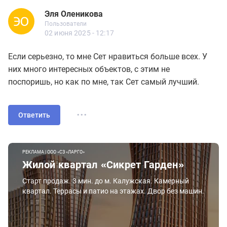
Эля Оленикова
Новичок
Пользователи
Эля Оленикова
Пользователи
3 сообщений
02 июня 2025 - 12:17
Если серьезно, то мне Сет нравиться больше всех. У
них много интересных объектов, с этим не
поспоришь, но как по мне, так Сет самый лучший.
...
Ответить
РЕКЛАМА | ООО «СЗ «ЛАРГО»
Жилой квартал «Сикрет Гарден»
Старт продаж. 3 мин. до м. Калужская. Камерный
квартал. Террасы и патио на этажах. Двор без машин.