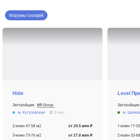
Форумы соседей
Hide
Level Пр
Застройщик
MR Group
Застройщик
От 20.5 млн ₽
От 9.7 млн ₽
м. Кутузовская
3 мин.
м. Шелеп
Строится
Строится
2-комн 47-58 м2
от 20.5 млн ₽
1-комн 17-3
3-комн 73-76 м2
от 27.8 млн ₽
2-комн 33-6