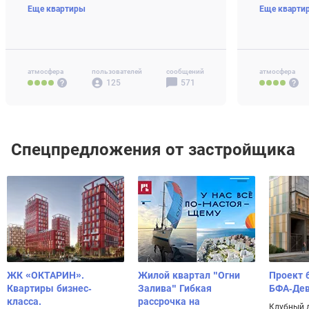
Еще квартиры
Еще кварти
4-комн+ 97 м2
от 38.8 млн ₽
3-комн 58-8
4-комн+ 77-
Своб. план. 
атмосфера
пользователей
сообщений
атмосфера
125
571
Спецпредложения от застройщика
ЖК «ОКТАРИН».
Жилой квартал "Огни
Проект 
Квартиры бизнес-
Залива" Гибкая
БФА-Де
класса.
рассрочка на
Клубный 