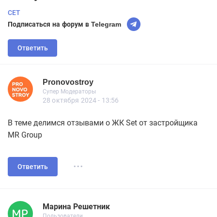
СЕТ
Подписаться на форум в Telegram
Ответить
Pronovostroy
Дроновод
Супер Модераторы
Pronovostroy
Супер Модераторы
5 999 сообщений
28 октября 2024 - 13:56
В теме делимся отзывами о ЖК Set от застройщика
MR Group
...
Ответить
Марина Решетник
Новичок
Пользователи
Марина Решетник
Пользователи