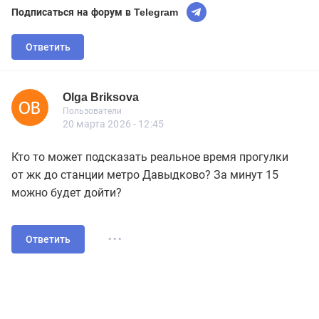
Подписаться на форум в Telegram
Ответить
Olga Briksova
Новичок
Пользователи
Olga Briksova
Пользователи
2 сообщений
20 марта 2026 - 12:45
Кто то может подсказать реальное время прогулки
от жк до станции метро Давыдково? За минут 15
можно будет дойти?
...
Ответить