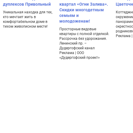
дуплексов Привольный
квартал «Огни Залива».
Цветоч
Скидки многодетным
Уникальная находка для тех,
Коттеджн
семьям и
кто мечтает жить в
окружении
молодоженам!
комфортабельном доме в
панорамн
тихом живописном месте!
окрестнос
Просторные видовые
родников
квартиры с полной отделкой.
Реклама | 
Рассрочка без удорожания.
Ленинский пр. –
Дудергофский канал
Реклама | ООО
«Дудергофский проект»