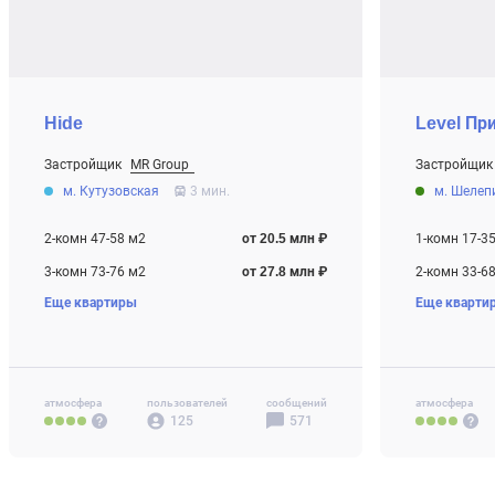
Hide
Level Пр
Застройщик
MR Group
Застройщик
От 20.5 млн ₽
От 9.7 млн ₽
м. Кутузовская
3 мин.
м. Шелеп
Строится
Строится
2-комн 47-58 м2
от 20.5 млн ₽
1-комн 17-3
3-комн 73-76 м2
от 27.8 млн ₽
2-комн 33-6
Еще квартиры
Еще кварти
4-комн+ 97 м2
от 38.8 млн ₽
3-комн 58-8
4-комн+ 77-
Своб. план. 
атмосфера
пользователей
сообщений
атмосфера
125
571