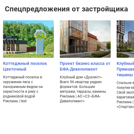
Спецпредложения от застройщика
Коттеджный поселок
Проект бизнес-класса от
Клубный
Цветочный
БФА-Девелопмент
Примаве
тишины
Коттеджный поселок в
Клубный дом «Дуалист».
окружении леса с
Всего 96 квартир редких
Спальня в
панорамным видом на
форматов. Большие
покупке к
окрестности и реку с
метражи, террасы, камины.
Свой экоп
родниковой водой
Реклама | АО «СЗ «БФА-
береговая
Реклама | test
Девелопмент»
Реклама |
«Спартак