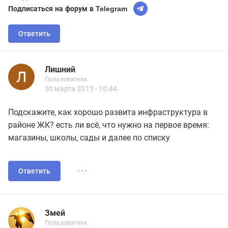
Подписаться на форум в Telegram
Ответить
Лишний
Новичок
Пользователи
Лишний
Пользователи
14 сообщений
30 марта 2015 - 10:44
Подскажите, как хорошо развита инфраструктура в
районе ЖК? есть ли всё, что нужно на первое время:
магазины, школы, сады и далее по списку
...
Ответить
Змей
Пользователь
Пользователи
Змей
Пользователи
25 сообщений