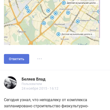
...
Ответить
Беляев Влад
Новичок
Пользователи
Беляев Влад
Пользователи
11 сообщений
24 ноября 2015 - 16:12
Сегодня узнал, что неподалеку от комплекса
запланировано строительство физкультурно-