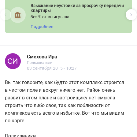
Взыскание неустойки за просрочку передачи
квартиры
без % от выигрыша
Подробнее
Смехова Ира
Новичок
Пользователи
Смехова Ира
Пользователи
5 сообщений
03 сентября 2015 - 10:27
Вы так говорите, как будто этот комплекс строится
в чистом поле и вокруг ничего нет. Район очень
развит в этом плане и застройщику нет смысла
строить что либо свое, так как поблизости от
комплекса есть всего в избытке. Вот что мы видим
по карте
Поликлиники