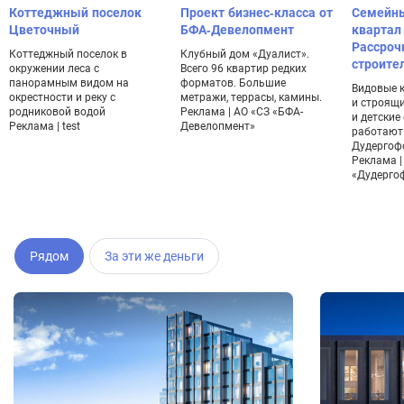
Коттеджный поселок
Проект бизнес-класса от
Семейн
Цветочный
БФА-Девелопмент
квартал
Рассроч
Коттеджный поселок в
Клубный дом «Дуалист».
строите
окружении леса с
Всего 96 квартир редких
панорамным видом на
форматов. Большие
Видовые 
окрестности и реку с
метражи, террасы, камины.
и строящ
родниковой водой
Реклама | АО «СЗ «БФА-
и детские
Реклама | test
Девелопмент»
работают.
Дудергофс
Реклама |
«Дудерго
Рядом
За эти же деньги