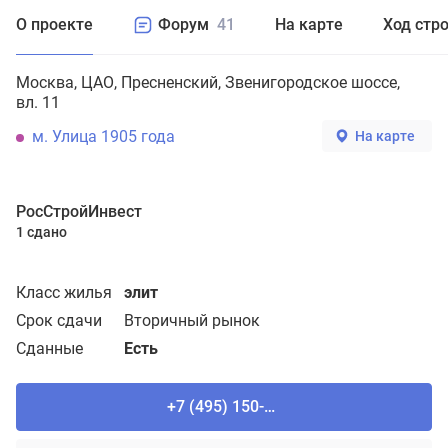
О проекте
Форум
41
На карте
Ход стр
Москва
ЦАО
Пресненский
Звенигородское шоссе,
вл. 11
м. Улица 1905 года
На карте
РосСтройИнвест
1 сдано
Класс жилья
элит
Срок сдачи
Вторичный рынок
Сданные
Есть
+7 (495) 150-90-61