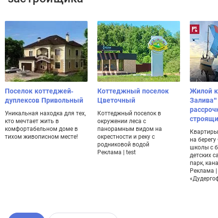
Поселок коттеджей-
Коттеджный поселок
Жилой к
дуплексов Привольный
Цветочный
Залива"
рассроч
Уникальная находка для тех,
Коттеджный поселок в
строящи
кто мечтает жить в
окружении леса с
комфортабельном доме в
панорамным видом на
Квартиры 
тихом живописном месте!
окрестности и реку с
на берегу
родниковой водой
школы с б
Реклама | test
детских с
парк, кан
Реклама |
«Дудерго