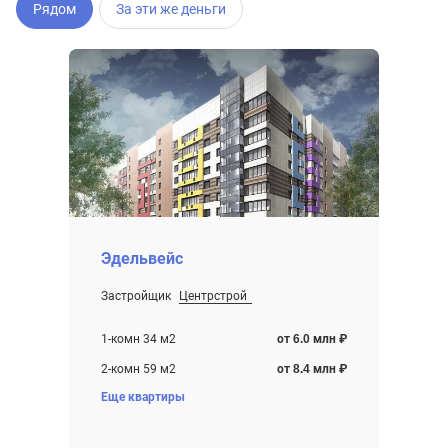
Рядом
За эти же деньги
Эдельвейс
Застройщик
Центрстрой
От 6.0 млн ₽
Строится , есть сданные корпуса
1-комн 34 м2
от 6.0 млн ₽
2-комн 59 м2
от 8.4 млн ₽
Еще квартиры
3-комн 80 м2
от 10.0 млн ₽