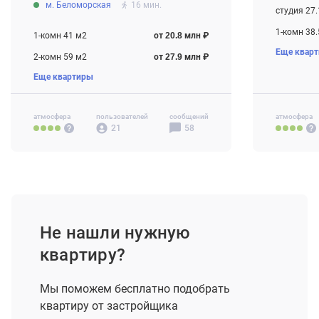
м. Беломорская
16 мин.
Строится
студия 27.
1-комн 38.
1-комн 41 м2
от 20.8 млн ₽
Еще квар
2-комн 56.
2-комн 59 м2
от 27.9 млн ₽
3-комн 91.
Еще квартиры
3-комн 88 м2
от 41.0 млн ₽
атмосфера
пользователей
сообщений
атмосфера
21
58
Не нашли нужную
квартиру?
Мы поможем бесплатно подобрать
квартиру от застройщика