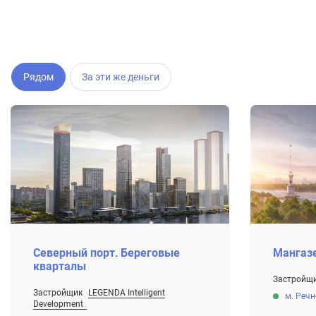
Рядом
За эти же деньги
Северный порт. Береговые
Мангаз
кварталы
Застройщ
От 18.7 мл
Застройщик
LEGENDA Intelligent
м. Реч
Строится
Development
От 20.8 млн ₽