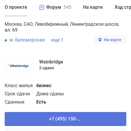
О проекте
Форум
545
На карте
Ход ст
Москва
САО
Левобережный
Ленинградское шоссе,
вл. 69
м. Беломорская
еще 1
На карте
Wainbridge
2 сдано
Класс жилья
бизнес
Срок сдачи
Дома сданы
Сданные
Есть
+7 (495) 150-90-61