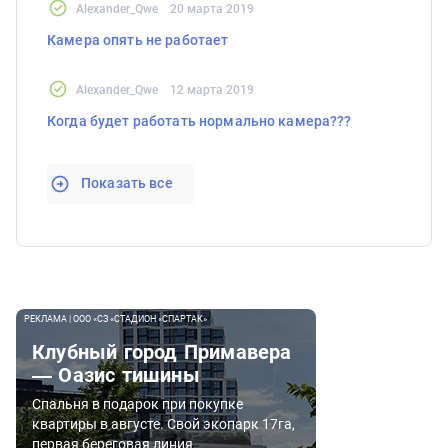
Alexander_Qwe
20 марта 2019
Камера опять не работает
Alexander_Qwe
12 марта 2019
Когда будет работать нормально камера???
Показать все
РЕКЛАМА | ООО «СЗ «СТАДИОН «СПАРТАК»
Клубный город Примавера
— Оазис тишины
Спальня в подарок при покупке
квартиры в августе. Свой экопарк 17га,
первая береговая линия.