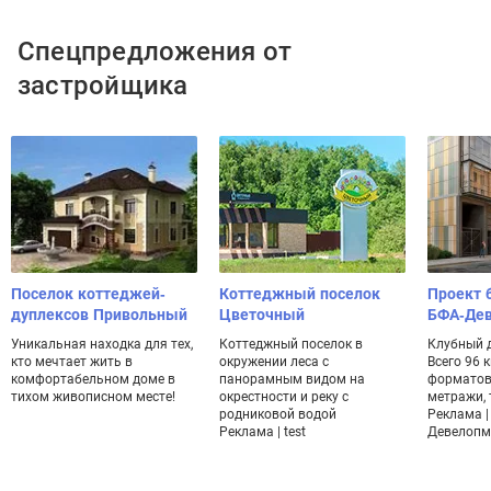
Спецпредложения от
застройщика
Поселок коттеджей-
Коттеджный поселок
Проект 
дуплексов Привольный
Цветочный
БФА-Де
Уникальная находка для тех,
Коттеджный поселок в
Клубный 
кто мечтает жить в
окружении леса с
Всего 96 
комфортабельном доме в
панорамным видом на
форматов
тихом живописном месте!
окрестности и реку с
метражи, 
родниковой водой
Реклама |
Реклама | test
Девелопм