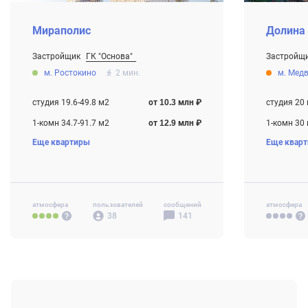
Мираполис
Долина
Застройщик
ГК "Основа"
Застройщ
От 10.3 млн ₽
От 9.1 млн
м. Ростокино
2 мин.
м. Мед
Строится
Строится ,
студия 19.6-49.8 м2
от 10.3 млн ₽
студия 20
1-комн 34.7-91.7 м2
от 12.9 млн ₽
1-комн 30
Еще квартиры
Еще квар
2-комн 37.6-72.7 м2
от 14.3 млн ₽
2-комн 48
3-комн 61.7-109.4 м2
от 21.3 млн ₽
4-комн+ 92-194.4 м2
от 31.7 млн ₽
атмосфера
пользователей
сообщений
атмосфера
38
141