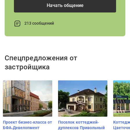
Начать общение
213 сообщений
Спецпредложения от
застройщика
Проект бизнес-класса от
Поселок коттеджей-
Коттедж
БФА-Девелопмент
дуплексов Привольный
Цветоч