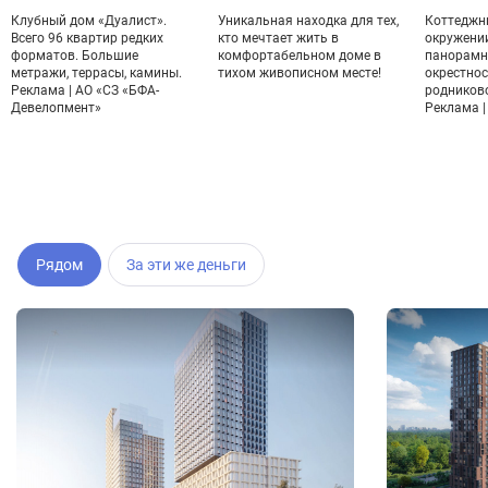
Клубный дом «Дуалист».
Уникальная находка для тех,
Коттеджн
Всего 96 квартир редких
кто мечтает жить в
окружении
форматов. Большие
комфортабельном доме в
панорамн
метражи, террасы, камины.
тихом живописном месте!
окрестнос
Реклама | АО «СЗ «БФА-
родников
Девелопмент»
Реклама | 
Рядом
За эти же деньги