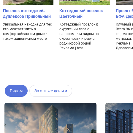
Поселок коттеджей-
Коттеджный поселок
Проект 
дуплексов Привольный
Цветочный
БФА-Де
Уникальная находка для тех,
Коттеджный поселок в
Клубный 
кто мечтает жить в
окружении леса с
Всего 96 
комфортабельном доме в
панорамным видом на
форматов
тихом живописном месте!
окрестности и реку с
метражи, 
родниковой водой
Реклама |
Реклама | test
Девелопм
Рядом
За эти же деньги