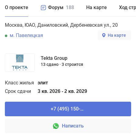
О проекте
Форум
188
На карте
Ход ст
Москва
ЮАО
Даниловский
Дербеневская ул., 20
м. Павелецкая
На карте
Tekta Group
13 сдано
3 строится
Класс жилья
элит
Срок сдачи
3 кв. 2026 - 2 кв. 2029
+7 (495) 150-90-61
Написать