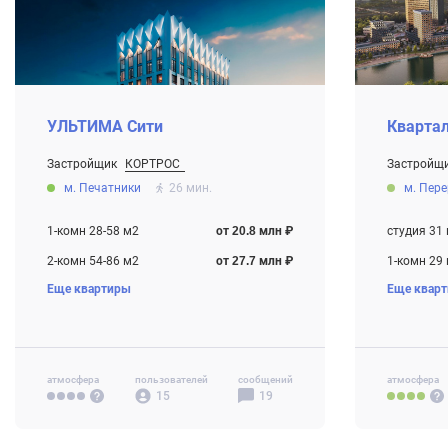
УЛЬТИМА Сити
Квартал
Застройщик
КОРТРОС
Застройщ
От 20.8 млн ₽
От 15.0 мл
м. Печатники
26 мин.
м. Пер
Строится
Строится ,
1-комн 28-58 м2
от 20.8 млн ₽
студия 31
2-комн 54-86 м2
от 27.7 млн ₽
1-комн 29
Еще квартиры
Еще квар
3-комн 72-98 м2
от 38.1 млн ₽
2-комн 47
4-комн+ 106 м2
от 58.4 млн ₽
3-комн 88
атмосфера
пользователей
сообщений
атмосфера
15
19