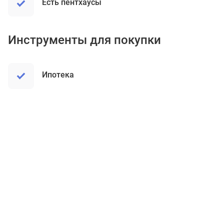
Есть пентхаусы
Инструменты для покупки
ипотека
Квартиры в ЖК «Дрим Рива»
Студия
1
2
3
4+
Цена от
до
₽
Еще фильтры