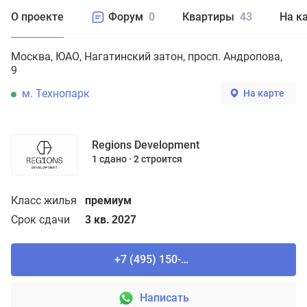
О проекте
Форум
0
Квартиры
43
На к
Москва
ЮАО
Нагатинский затон
просп. Андропова,
9
м. Технопарк
На карте
Regions Development
1 сдано
2 строится
Класс жилья
премиум
Срок сдачи
3 кв. 2027
+7 (495) 150-90-61
Написать