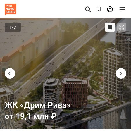
1
/7
ЖК «Дрим Рива»
от 19,1 млн
₽