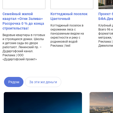
Семейный жилой
Коттеджный поселок
Проект 
квартал «Огни Залива»
Цветочный
БФА-Де
Рассрочка 0 % до конца
Коттеджный поселок в
Клубный 
строительства!
окружении леса с
Всего 96 
панорамным видом на
форматов
Видовые квартиры в готовых
окрестности и реку с
метражи, 
и строящихся домах. Школы
родниковой водой
Реклама |
и детские сады во дворе
Реклама | test
Девелопм
работают. Ленинский пр. –
Дудергофский канал.
Реклама | ООО
«Дудергофский проект»
Рядом
За эти же деньги