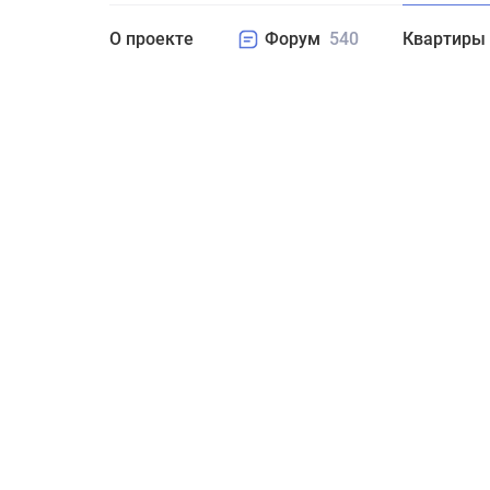
О проекте
Форум
540
Квартиры
Студия
1
2
3
4+
Цен
Комнат
Площадь
Поиск не 