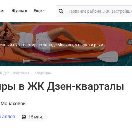
вет
Журнал
Eщё
енный пул квартир на западе Москвы, у парка и реки
К Дзен-кварталы
Квартиры
иры в ЖК Дзен-кварталы
 Монаховой
я аллея
15 мин.