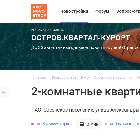
Новостройки
Форум
Вопрос-от
РЕКЛАМА | ООО «СФЕРА»
ОСТРОВ.КВАРТАЛ-КУРОРТ
До 30 августа - выгодные условия покупки! Огранич
Главная
Новостройки
НАО
Сосенское поселение
Ж
2-комнатные кварт
НАО
Сосенское поселение
улица Александры
м. Коммунарка
м. Бунинска
3 мин.