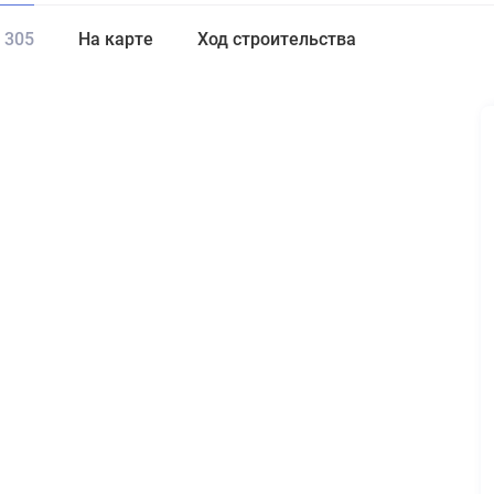
305
На карте
Ход строительства
а от
до
₽
Еще фильтры
Этаж
Стоимость
дал результатов