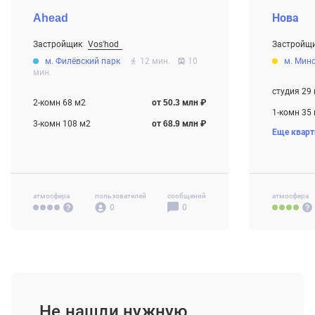
Ahead
Нова
Застройщик
Vos'hod
Застройщ
От 50.3 млн ₽
От 23.7 мл
м. Филёвский парк
12 мин.
10
м. Мин
Строится
Строится
мин.
студия 29
2-комн 68 м2
от 50.3 млн ₽
1-комн 35
3-комн 108 м2
от 68.9 млн ₽
Еще квар
2-комн 53
3-комн 80
атмосфера
пользователей
сообщений
атмосфера
0
0
Не нашли нужную