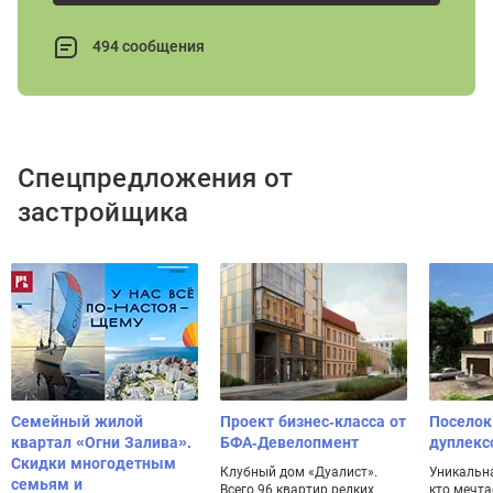
494 сообщения
Спецпредложения от
застройщика
Семейный жилой
Проект бизнес-класса от
Поселок
квартал «Огни Залива».
БФА-Девелопмент
дуплекс
Скидки многодетным
Клубный дом «Дуалист».
Уникальна
семьям и
Всего 96 квартир редких
кто мечта