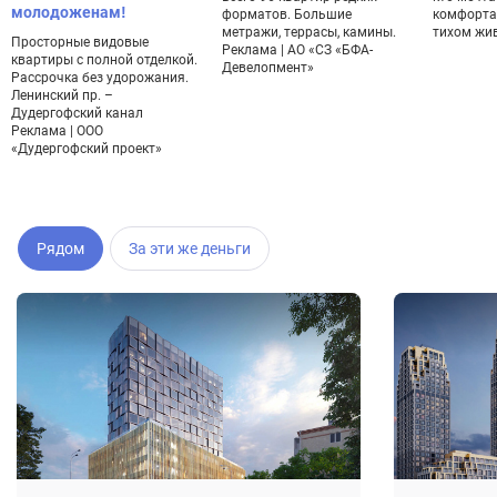
молодоженам!
форматов. Большие
комфорта
метражи, террасы, камины.
тихом жи
Просторные видовые
Реклама | АО «СЗ «БФА-
квартиры с полной отделкой.
Девелопмент»
Рассрочка без удорожания.
Ленинский пр. –
Дудергофский канал
Реклама | ООО
«Дудергофский проект»
Рядом
За эти же деньги