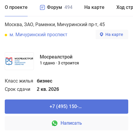
О проекте
Форум
494
На карте
Ход ст
Москва
ЗАО
Раменки
Мичуринский пр-т, 45
м. Мичуринский проспект
На карте
Мосреалстрой
1 сдано
3 строится
Класс жилья
бизнес
Срок сдачи
2 кв. 2026
+7 (495) 150-90-61
Написать