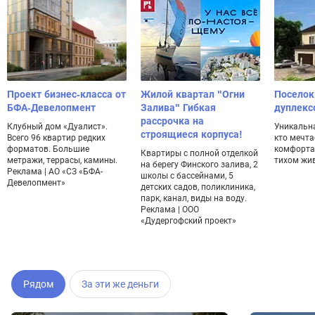
Проект бизнес-класса от
Жилой квартал "Огни
Поселок
БФА-Девелопмент
Залива" Гибкая
дуплекс
рассрочка на
Клубный дом «Дуалист».
Уникальна
строящиеся корпуса!
Всего 96 квартир редких
кто мечта
форматов. Большие
комфорта
Квартиры с полной отделкой
метражи, террасы, камины.
тихом жи
на берегу Финского залива, 2
Реклама | АО «СЗ «БФА-
школы с бассейнами, 5
Девелопмент»
детских садов, поликлиника,
парк, канал, виды на воду.
Реклама | ООО
«Дудергофский проект»
Рядом
За эти же деньги