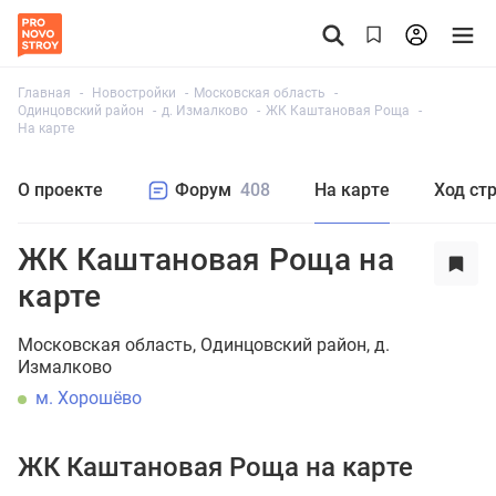
Главная
Новостройки
Московская область
Одинцовский район
д. Измалково
ЖК Каштановая Роща
На карте
О проекте
Форум
408
На карте
Ход ст
ЖК Каштановая Роща на
карте
Московская область
Одинцовский район
д.
Измалково
м. Хорошёво
ЖК Каштановая Роща на карте