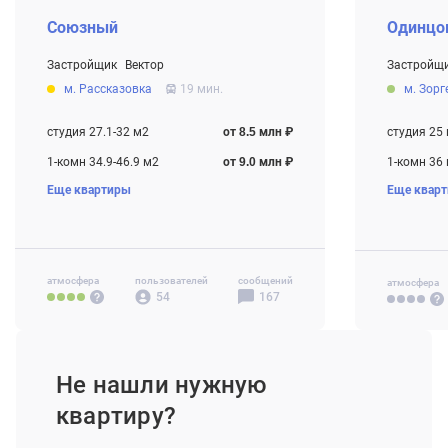
Союзный
Одинцо
Застройщик
Вектор
Застройщ
От 8.5 млн ₽
От 6.4 млн
м. Рассказовка
19 мин.
м. Зорг
Строится , есть сданные корпуса
Строится
студия 27.1-32 м2
от 8.5 млн ₽
студия 25
1-комн 34.9-46.9 м2
от 9.0 млн ₽
1-комн 36
Еще квартиры
Еще квар
2-комн 52.7-68.3 м2
от 13.5 млн ₽
2-комн 47
3-комн 92.1-124.1 м2
от 18.6 млн ₽
3-комн 78
атмосфера
пользователей
сообщений
атмосфера
54
167
Не нашли нужную
квартиру?