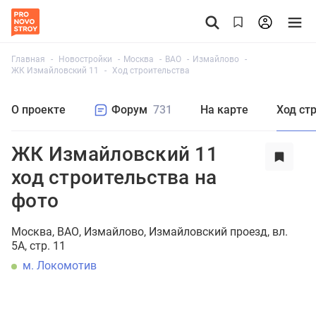
Главная
Новостройки
Москва
ВАО
Измайлово
ЖК Измайловский 11
Ход строительства
О проекте
Форум
731
На карте
Ход ст
ЖК Измайловский 11
ход строительства на
фото
Москва
ВАО
Измайлово
Измайловский проезд, вл.
5А, стр. 11
м. Локомотив