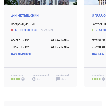
2-й Иртышский
UNO.Со
Застройщик
ПИК
Застройщ
От 10.7 млн ₽
От 9.1 млн
м. Черкизовская
25 мин.
м. Сок
Строится
Строится
студия 19 м2
от 10.7 млн ₽
студия 20.
1-комн 32 м2
от 15.2 млн ₽
2-комн 40.
Еще квартиры
Еще квар
2-комн 48 м2
от 18.5 млн ₽
3-комн 61.
3-комн 70 м2
от 23.8 млн ₽
4-комн+ 82
атмосфера
пользователей
сообщений
атмосфера
85
436