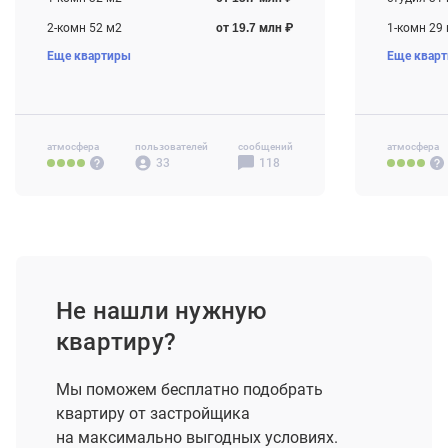
2-комн 52 м2
от 19.7 млн ₽
1-комн 29
Еще квартиры
Еще квар
3-комн 63 м2
от 23.2 млн ₽
2-комн 47
3-комн 88
атмосфера
пользователей
сообщений
атмосфера
33
118
Не нашли нужную
квартиру?
Мы поможем бесплатно подобрать
квартиру от застройщика
на максимально выгодных условиях.