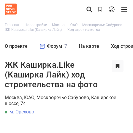
Главная
Новостройки
Москва
ЮАО
Москворечье-Сабурово
ЖК Каширка.Like (Каширка Лайк)
Ход строительства
О проекте
Форум
7
На карте
Ход стро
ЖК Каширка.Like
(Каширка Лайк) ход
строительства на фото
Москва
ЮАО
Москворечье-Сабурово
Каширское
шоссе, 74
м. Орехово