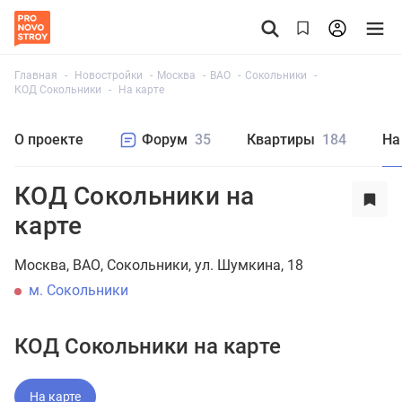
Главная
Новостройки
Москва
ВАО
Сокольники
КОД Сокольники
На карте
О проекте
Форум
35
Квартиры
184
На
КОД Сокольники на
карте
Москва
ВАО
Сокольники
ул. Шумкина, 18
м. Сокольники
КОД Сокольники на карте
На карте