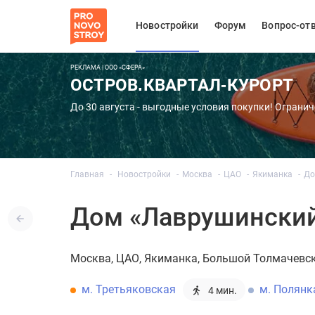
Новостройки
Форум
Вопрос-от
РЕКЛАМА | ООО «СФЕРА»
ОСТРОВ.КВАРТАЛ-КУРОРТ
До 30 августа - выгодные условия покупки! Огранич
Главная
Новостройки
Москва
ЦАО
Якиманка
До
Дом «Лаврушинский»
Москва
ЦАО
Якиманка
Большой Толмачевски
м. Третьяковская
м. Полянк
4 мин.