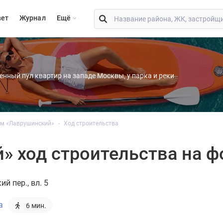
вет
Журнал
Eщё
енный пул квартир на западе Москвы, у парка и реки
м «Лаврушинский»
Ход строительства
 ход строительства на ф
й пер., вл. 5
а
6 мин.