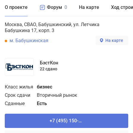
О проекте
Форум
0
На карте
Ход стро
Москва
СВАО
Бабушкинский
ул. Летчика
Бабушкина 17, корп. 3
м. Бабушкинская
На карте
БэстКон
22 сдано
Класс жилья
бизнес
Срок сдачи
Вторичный рынок
Сданные
Есть
+7 (495) 150-90-61