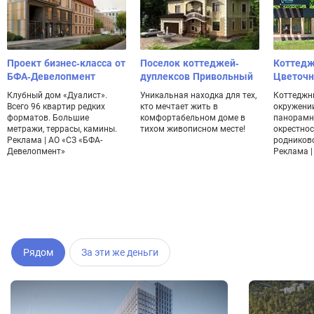
Проект бизнес-класса от
Поселок коттеджей-
Коттедж
БФА-Девелопмент
дуплексов Привольный
Цветоч
Клубный дом «Дуалист».
Уникальная находка для тех,
Коттеджн
Всего 96 квартир редких
кто мечтает жить в
окружении
форматов. Большие
комфортабельном доме в
панорамн
метражи, террасы, камины.
тихом живописном месте!
окрестнос
Реклама | АО «СЗ «БФА-
родников
Девелопмент»
Реклама | 
Рядом
За эти же деньги