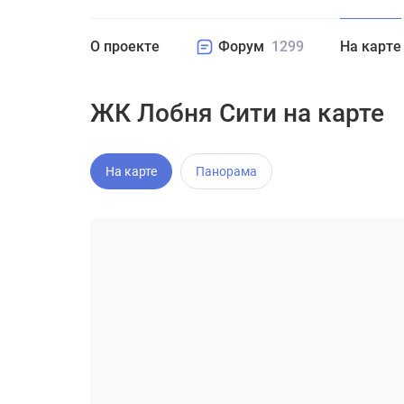
О проекте
Форум
1299
На карте
ЖК Лобня Сити на карте
На карте
Панорама