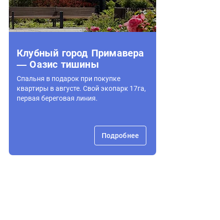
Клубный город Примавера
— Оазис тишины
Спальня в подарок при покупке
квартиры в августе. Свой экопарк 17га,
первая береговая линия.
Подробнее