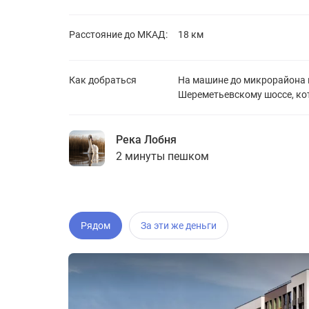
Расстояние до
МКАД:
18 км
Как добраться
На машине до микрорайона 
Шереметьевскому шоссе, кот
Река Лобня
2 минуты пешком
Рядом
За эти же деньги