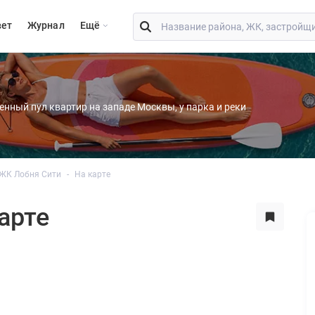
вет
Журнал
Eщё
енный пул квартир на западе Москвы, у парка и реки
ЖК Лобня Сити
На карте
арте