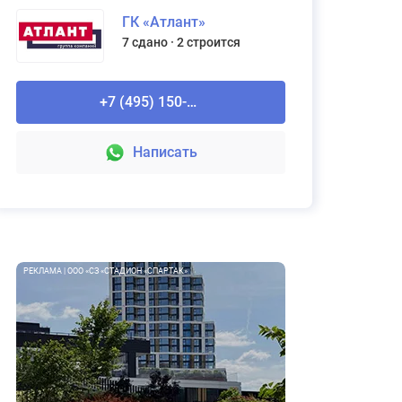
ГК «Атлант»
7 сдано
2 строится
+7 (495) 150-90-61
Написать
РЕКЛАМА | ООО «СЗ «СТАДИОН «СПАРТАК»