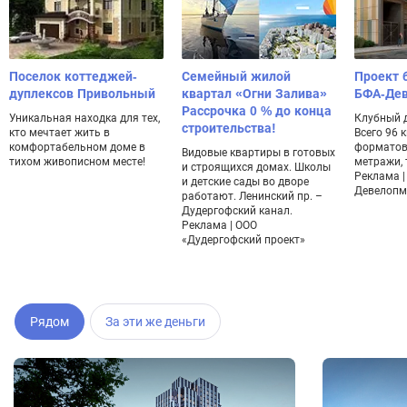
Поселок коттеджей-
Семейный жилой
Проект 
дуплексов Привольный
квартал «Огни Залива»
БФА-Де
Рассрочка 0 % до конца
Уникальная находка для тех,
Клубный 
строительства!
кто мечтает жить в
Всего 96 
комфортабельном доме в
форматов
Видовые квартиры в готовых
тихом живописном месте!
метражи, 
и строящихся домах. Школы
Реклама |
и детские сады во дворе
Девелопм
работают. Ленинский пр. –
Дудергофский канал.
Реклама | ООО
«Дудергофский проект»
Рядом
За эти же деньги