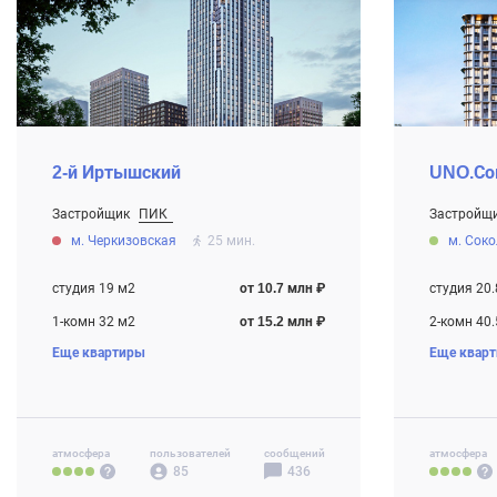
2-й Иртышский
UNO.Со
Застройщик
ПИК
Застройщ
От 10.7 млн ₽
От 9.1 млн
м. Черкизовская
25 мин.
м. Сок
Строится
Строится
студия 19 м2
от 10.7 млн ₽
студия 20.
1-комн 32 м2
от 15.2 млн ₽
2-комн 40.
Еще квартиры
Еще квар
2-комн 48 м2
от 18.5 млн ₽
3-комн 61.
3-комн 70 м2
от 23.8 млн ₽
4-комн+ 82
атмосфера
пользователей
сообщений
атмосфера
85
436