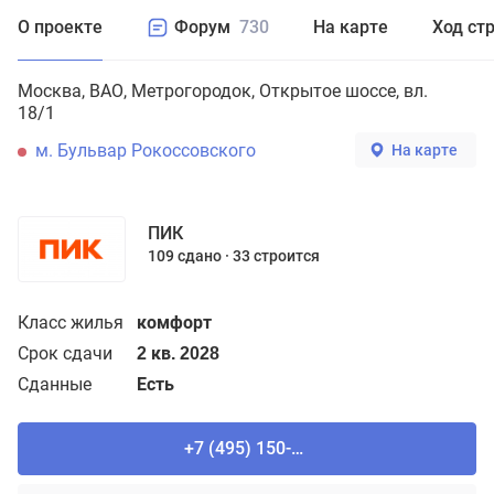
О проекте
Форум
730
На карте
Ход ст
Москва
ВАО
Метрогородок
Открытое шоссе, вл.
18/1
м. Бульвар Рокоссовского
На карте
ПИК
109 сдано
33 строится
Класс жилья
комфорт
Срок сдачи
2 кв. 2028
Сданные
Есть
+7 (495) 150-90-61