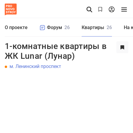
О проекте
Форум
26
Квартиры
26
На 
1-комнатные квартиры в
ЖК Lunar (Лунар)
м. Ленинский проспект
Студия
1
2
3
4+
Цена от
до
₽
Еще фильтры