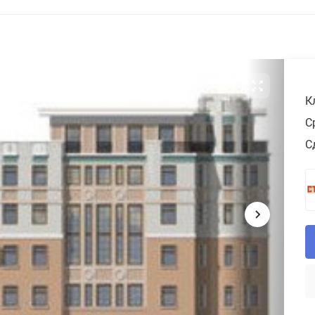
К
С
С