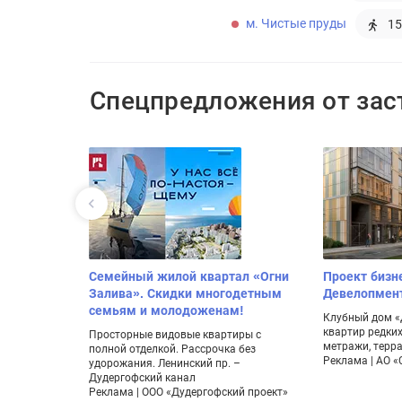
м. Чистые пруды
15
Спецпредложения от за
Цветочный
Семейный жилой квартал «Огни
Проект бизн
Залива». Скидки многодетным
Девелопмен
жении леса
семьям и молодоженам!
естности и
Клубный дом «Д
квартир редки
Просторные видовые квартиры с
метражи, терр
полной отделкой. Рассрочка без
Реклама | АО 
удорожания. Ленинский пр. –
Дудергофский канал
Реклама | ООО «Дудергофский проект»