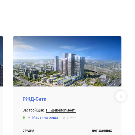
РЖД-Сити
Застройщик
РГ-Девелопмент
Проект
м. Марьина роща
5 мин.
студия
нет данных