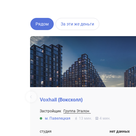
Рядом
За эти же деньги
Voxhall (Воксхолл)
Застройщик
Группа Эталон
Строится
м. Павелецкая
13 мин.
4 мин.
студия
нет данных