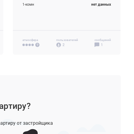
1-комн
нет данных
2-комн
нет данных
3-комн
нет данных
атмосфера
пользователей
сообщений
2
1
артиру?
артиру от застройщика