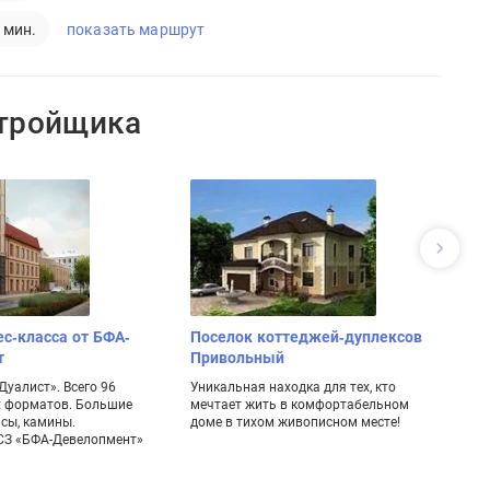
показать маршрут
 мин.
стройщика
ес-класса от БФА-
Поселок коттеджей-дуплексов
К
т
Привольный
Ко
с 
уалист». Всего 96
Уникальная находка для тех, кто
ре
х форматов. Большие
мечтает жить в комфортабельном
Ре
асы, камины.
доме в тихом живописном месте!
«СЗ «БФА-Девелопмент»