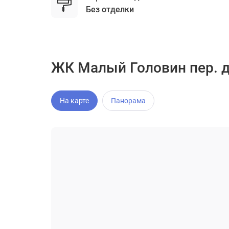
без отделки
ЖК Малый Головин пер. д.
На карте
Панорама