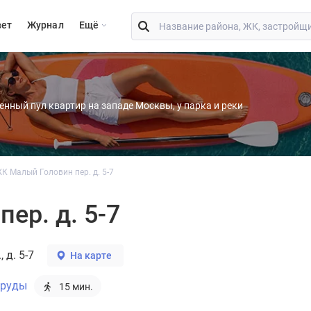
вет
Журнал
Eщё
енный пул квартир на западе Москвы, у парка и реки
К Малый Головин пер. д. 5-7
ер. д. 5-7
 д. 5-7
На карте
пруды
15 мин.