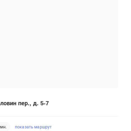
овин пер., д. 5-7
показать маршрут
мин.