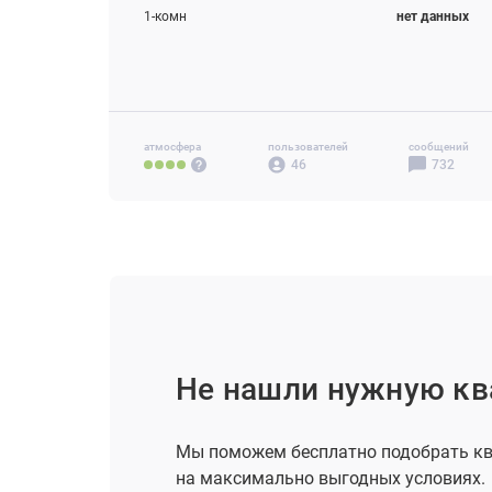
1-комн
нет данных
2-комн
нет данных
3-комн
нет данных
атмосфера
пользователей
сообщений
46
732
Не нашли нужную кв
Мы поможем бесплатно подобрать кв
на максимально выгодных условиях.