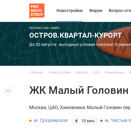
Новостройки
Форум
Вопрос-от
РЕКЛАМА | ООО «СФЕРА»
ОСТРОВ.КВАРТАЛ-КУРОРТ
До 30 августа - выгодные условия покупки! Огранич
Главная
Новостройки
Москва
ЦАО
Хамовники
Ж
ЖК Малый Головин п
Москва
ЦАО
Хамовники
Малый Головин пер.,
м. Сухаревская
м. Чистые 
10 мин.