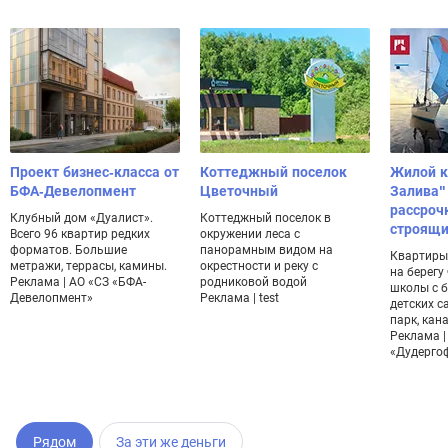
Проект бизнес-класса от
Коттеджный поселок
Жилой к
БФА-Девелопмент
Цветочный
Залива"
рассроч
Клубный дом «Дуалист».
Коттеджный поселок в
строящи
Всего 96 квартир редких
окружении леса с
форматов. Большие
панорамным видом на
Квартиры 
метражи, террасы, камины.
окрестности и реку с
на берегу
Реклама | АО «СЗ «БФА-
родниковой водой
школы с б
Девелопмент»
Реклама | test
детских с
парк, кан
Реклама |
«Дудерго
Рядом
За эти же деньги