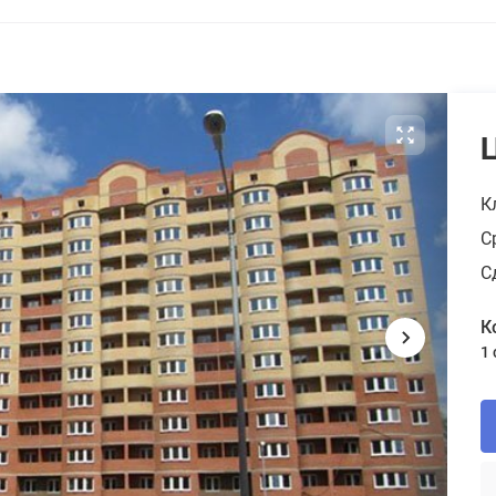
К
С
С
К
1