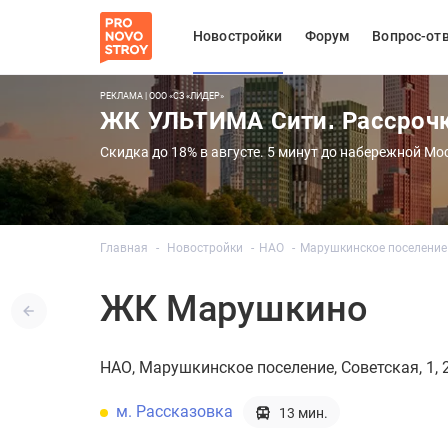
Новостройки
Форум
Вопрос-от
РЕКЛАМА | ООО «СЗ «ЛИДЕР»
ЖК УЛЬТИМА Сити. Рассроч
Скидка до 18% в августе. 5 минут до набережной Мо
Главная
Новостройки
НАО
Марушкинское поселение
ЖК Марушкино
НАО
Марушкинское поселение
Советская, 1, 2
м. Рассказовка
13 мин.