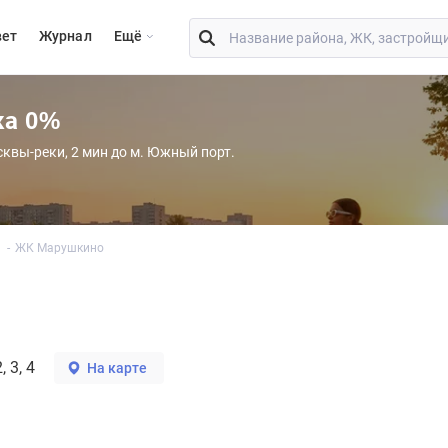
вет
Журнал
Eщё
ка 0%
сквы-реки, 2 мин до м. Южный порт.
ЖК Марушкино
, 3, 4
На карте