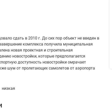
вало сдать в 2010 г. До сих пор объект не введен в
а завершение комплекса получила муниципальная
влена новая проектная и строительная
дению новостройки, которые предполагается
нспортную доступность новостройки омрачает
акже шум от пролетающих самолетов от аэропорта
низкая
и