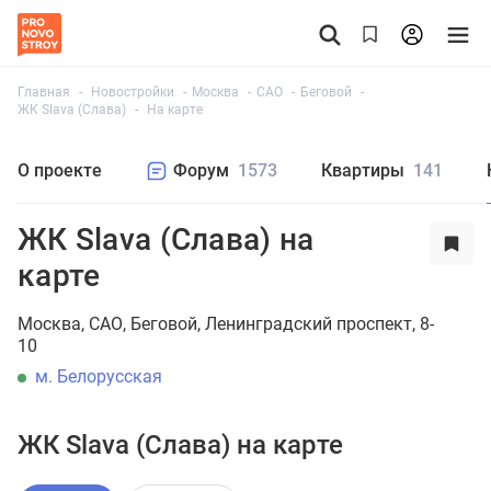
Главная
Новостройки
Москва
САО
Беговой
ЖК Slava (Слава)
На карте
О проекте
Форум
1573
Квартиры
141
ЖК Slava (Слава) на
карте
Москва
САО
Беговой
Ленинградский проспект, 8-
10
м. Белорусская
ЖК Slava (Слава) на карте