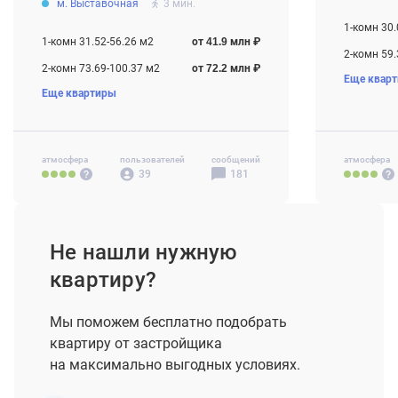
м. Выставочная
3 мин.
Строится
1-комн 30.
1-комн 31.52-56.26 м2
от 41.9 млн ₽
2-комн 59.
2-комн 73.69-100.37 м2
от 72.2 млн ₽
Еще квар
3-комн 76.
Еще квартиры
3-комн 96.45-149.04 м2
от 97.6 млн ₽
4-комн+ 1
4-комн+ 130.07-347.61 м2
от 135.5 млн ₽
Своб. план
атмосфера
пользователей
сообщений
атмосфера
39
181
Не нашли нужную
квартиру?
Мы поможем бесплатно подобрать
квартиру от застройщика
на максимально выгодных условиях.