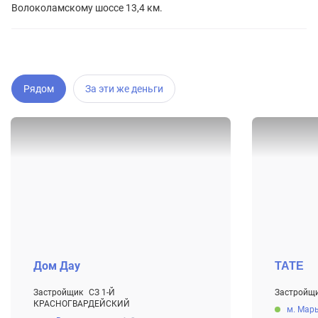
Волоколамскому шоссе 13,4 км.
Рядом
За эти же деньги
Дом Дау
TATE
Застройщик
СЗ 1-Й
Застройщ
От 19.7 мл
КРАСНОГВАРДЕЙСКИЙ
м. Мар
От 41.9 млн ₽
Строится