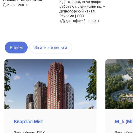
и детские сады во дворе
Девелопмент»
работают. Ленинский пр. –
Дудергофский канал.
Реклама | ООО
«Дудергофский проект»
Рядом
За эти же деньги
Квартал Мит
М_5 (М5
Застройщик
ПИК
Застройщ