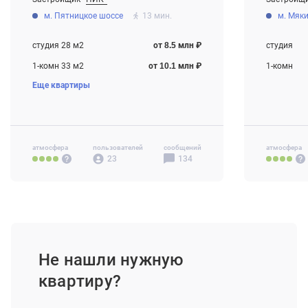
От 8.5 млн ₽
Дома сда
м. Пятницкое шоссе
13 мин.
м. Мяк
Котлован
студия 28 м2
от 8.5 млн ₽
студия
1-комн 33 м2
от 10.1 млн ₽
1-комн
Еще квартиры
2-комн 47 м2
от 13.2 млн ₽
2-комн
3-комн 67 м2
от 18.0 млн ₽
3-комн
атмосфера
пользователей
сообщений
атмосфера
23
134
Не нашли нужную
квартиру?