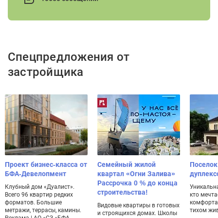
Спецпредложения от
застройщика
Проект бизнес-класса от
Семейный жилой
Поселок
БФА-Девелопмент
квартал «Огни Залива»
дуплекс
Рассрочка 0 % до конца
Клубный дом «Дуалист».
Уникальна
строительства!
Всего 96 квартир редких
кто мечта
форматов. Большие
комфорта
Видовые квартиры в готовых
метражи, террасы, камины.
тихом жи
и строящихся домах. Школы
Реклама | АО «СЗ «БФА-