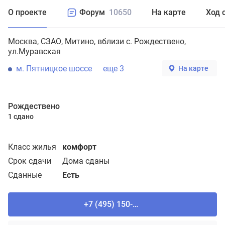
О проекте
Форум
10650
На карте
Ход 
Москва
СЗАО
Митино
вблизи с. Рождествено,
ул.Муравская
м. Пятницкое шоссе
еще 3
На карте
Рождествено
1 сдано
Класс жилья
комфорт
Срок сдачи
Дома сданы
Сданные
Есть
+7 (495) 150-90-61