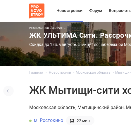
Новостройки
Форум
Вопрос-от
РЕКЛАМА | ООО «СЗ «ЛИДЕР»
ЖК УЛЬТИМА Сити. Рассроч
Скидка до 18% в августе. 5 минут до набережной Мо
Главная
Новостройки
Московская область
Мытищин
ЖК Мытищи-сити хо
Московская область
Мытищинский район
М
м. Ростокино
22 мин.