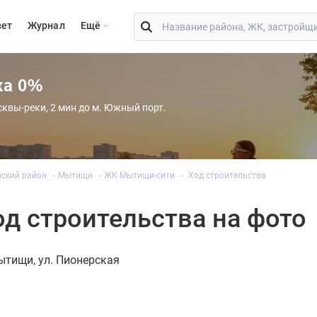
вет
Журнал
Eщё
ка 0%
сквы-реки, 2 мин до м. Южный порт.
ский район
Мытищи
ЖК Мытищи-сити
Ход строительства
д строительства на фото
ытищи
ул. Пионерская