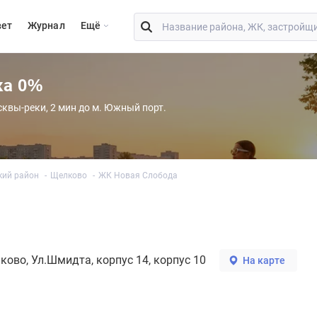
вет
Журнал
Eщё
ка 0%
сквы-реки, 2 мин до м. Южный порт.
кий район
Щелково
ЖК Новая Слобода
ково
Ул.Шмидта, корпус 14, корпус 10
На карте