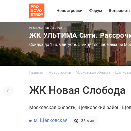
Новостройки
Форум
Вопрос-от
РЕКЛАМА | ООО «СЗ «ЛИДЕР»
ЖК УЛЬТИМА Сити. Рассроч
Скидка до 18% в августе. 5 минут до набережной Мо
Главная
Новостройки
Московская область
Щелковс
ЖК Новая Слобода
Московская область
Щелковский район
Щел
м. Щёлковская
36 мин.