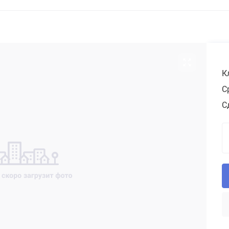
К
С
С