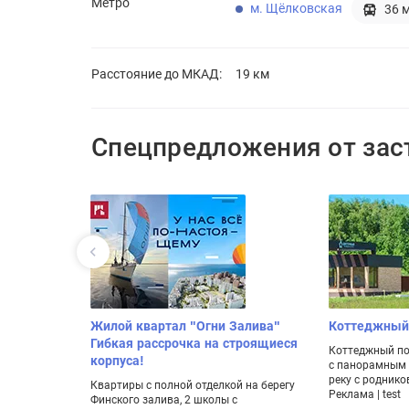
Метро
м. Щёлковская
36 
Расстояние до
МКАД:
19 км
Спецпредложения от за
от БФА-
Жилой квартал "Огни Залива"
Коттеджный
Гибкая рассрочка на строящиеся
Коттеджный по
корпуса!
с панорамным 
его 96
реку с роднико
 Большие
Квартиры с полной отделкой на берегу
Реклама | test
Финского залива, 2 школы с