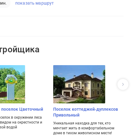
показать маршрут
мин.
стройщика
 поселок Цветочный
Поселок коттеджей-дуплексов
П
Привольный
Д
селок в окружении леса
видом на окрестности и
Уникальная находка для тех, кто
Кл
вой водой
мечтает жить в комфортабельном
к
доме в тихом живописном месте!
ме