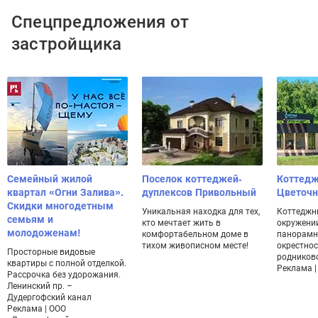
Спецпредложения от
застройщика
Семейный жилой
Поселок коттеджей-
Коттедж
квартал «Огни Залива».
дуплексов Привольный
Цветоч
Скидки многодетным
Уникальная находка для тех,
Коттеджн
семьям и
кто мечтает жить в
окружении
молодоженам!
комфортабельном доме в
панорамн
тихом живописном месте!
окрестнос
Просторные видовые
родников
квартиры с полной отделкой.
Реклама | 
Рассрочка без удорожания.
Ленинский пр. –
Дудергофский канал
Реклама | ООО