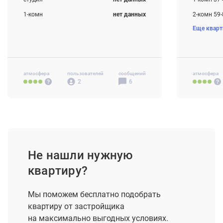
1-комн
нет данных
2-комн 59
Еще квар
2-комн
нет данных
3-комн 87
3-комн
нет данных
4-комн+ 1
атмосфера
пользователей
сообщений
атмосфера
2
6
Не нашли нужную
квартиру?
Мы поможем бесплатно подобрать
квартиру от застройщика
на максимально выгодных условиях.