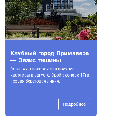
Клубный город Примавера
— Оазис тишины
Спальня в подарок при покупке
квартиры в августе. Свой экопарк 17га,
первая береговая линия.
Подробнее