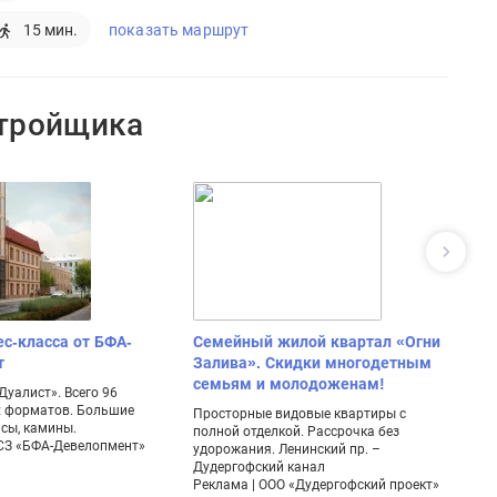
показать маршрут
15 мин.
стройщика
ес-класса от БФА-
Семейный жилой квартал «Огни
К
т
Залива». Скидки многодетным
Ко
семьям и молодоженам!
с 
уалист». Всего 96
ре
х форматов. Большие
Просторные видовые квартиры с
Ре
асы, камины.
полной отделкой. Рассрочка без
«СЗ «БФА-Девелопмент»
удорожания. Ленинский пр. –
Дудергофский канал
Реклама | ООО «Дудергофский проект»