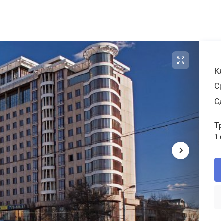
К
С
С
Т
1