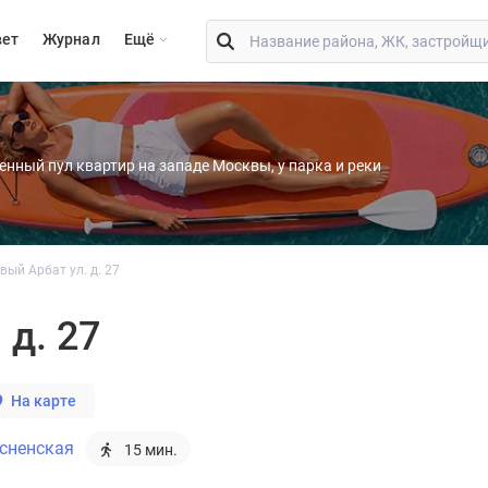
вет
Журнал
Eщё
енный пул квартир на западе Москвы, у парка и реки
ый Арбат ул. д. 27
 д. 27
На карте
есненская
15 мин.