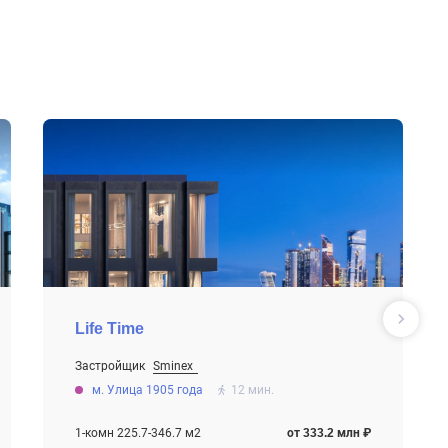
Life Time
Застройщик
Sminex
От 69.4 млн ₽
м. Улица 1905 года
12 мин.
Строится
1-комн 225.7-346.7 м2
от 333.2 млн ₽