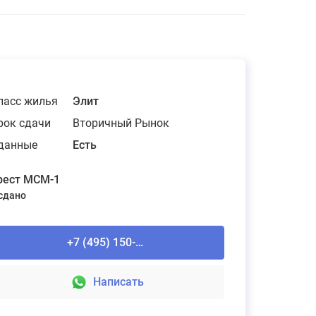
ласс жилья
Элит
рок сдачи
Вторичный Рынок
данные
Есть
рест МСМ-1
 сдано
+7 (495) 150-90-61
Написать