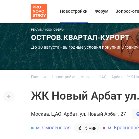
Новостройки
Форум
Вопрос-от
РЕКЛАМА | ООО «СФЕРА»
ОСТРОВ.КВАРТАЛ-КУРОРТ
До 30 августа - выгодные условия покупки! Огранич
Главная
Новостройки
Москва
ЦАО
Арбат
ЖК Нов
ЖК Новый Арбат ул.
Москва
ЦАО
Арбат
ул. Новый Арбат, 27
м. Смоленская
м. Краснопр
5 мин.