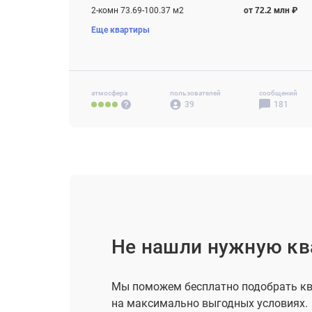
2-комн 73.69-100.37 м2
от 72.2 млн ₽
Еще квартиры
3-комн 96.45-149.04 м2
от 97.6 млн ₽
4-комн+ 130.07-347.61 м2
от 135.5 млн ₽
атмосфера
пользователей
сообщений
39
181
Не нашли нужную кв
Мы поможем бесплатно подобрать кв
на максимально выгодных условиях.