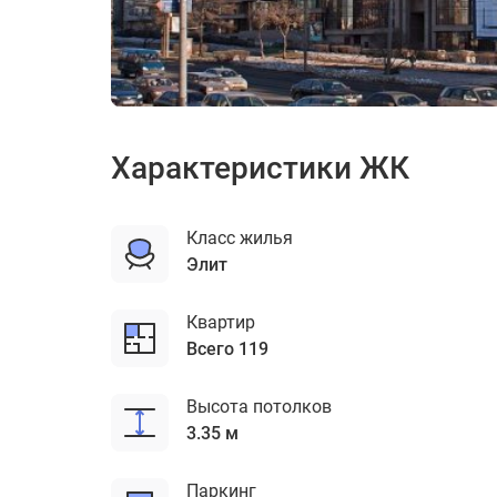
ЖК Новый Арбат ул. д. 27
Характеристики ЖК
Класс жилья
элит
Квартир
Всего 119
Высота потолков
3.35 м
Паркинг