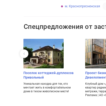
м. Краснопресненская
Спецпредложения от за
Цветочный
Поселок коттеджей-дуплексов
Проект бизн
Привольный
Девелопмен
жении леса
естности и
Уникальная находка для тех, кто
Клубный дом «Д
мечтает жить в комфортабельном
квартир редки
доме в тихом живописном месте!
метражи, терр
Реклама | АО 