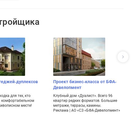
стройщика
теджей-дуплексов
Проект бизнес-класса от БФА-
С
Девелопмент
З
с
одка для тех, кто
Клубный дом «Дуалист». Всего 96
в комфортабельном
квартир редких форматов. Большие
П
живописном месте!
метражи, террасы, камины.
по
Реклама | АО «СЗ «БФА-Девелопмент»
уд
Д
Ре