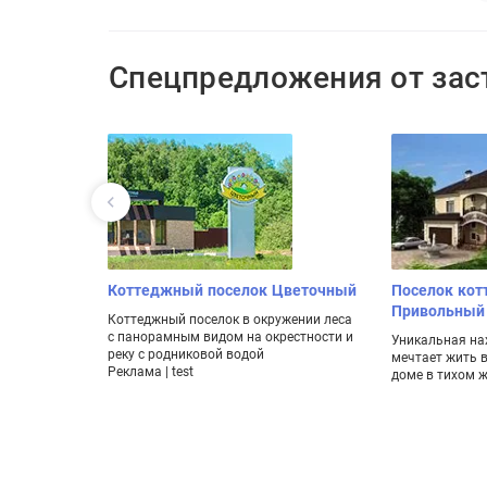
Спецпредложения от за
ал «Огни
Коттеджный поселок Цветочный
Поселок кот
одетным
Привольный
Коттеджный поселок в окружении леса
м!
с панорамным видом на окрестности и
Уникальная нах
реку с родниковой водой
мечтает жить 
иры с
Реклама | test
доме в тихом 
 без
 –
ий проект»