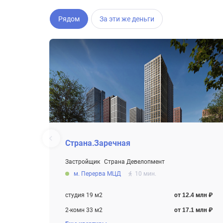
Рядом
За эти же деньги
Страна.Заречная
Застройщик
Страна Девелопмент
От 12.4 млн ₽
м. Перерва МЦД
10 мин.
Строится
студия 19 м2
от 12.4 млн ₽
2-комн 33 м2
от 17.1 млн ₽