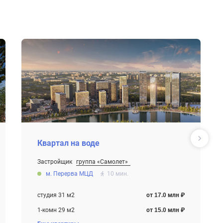
Квартал на воде
Застройщик
группа «Самолет»
От 15.0 млн ₽
м. Перерва МЦД
10 мин.
Строится , есть сданные корпуса
студия 31 м2
от 17.0 млн ₽
1-комн 29 м2
от 15.0 млн ₽