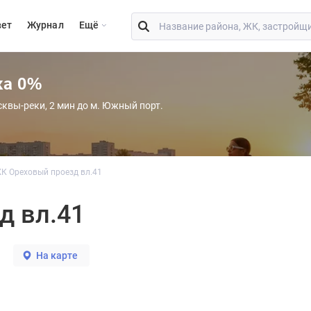
вет
Журнал
Eщё
ка 0%
сквы-реки, 2 мин до м. Южный порт.
К Ореховый проезд вл.41
д вл.41
На карте