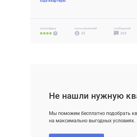
Еще квартиры
3-комн 48 м2
от 20.3 млн ₽
4-комн+ 78 м2
от 30.3 млн ₽
атмосфера
пользователей
сообщений
45
369
Не нашли нужную кв
Мы поможем бесплатно подобрать кв
на максимально выгодных условиях.