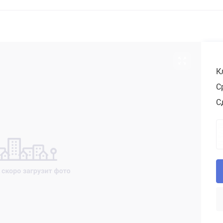
К
С
С