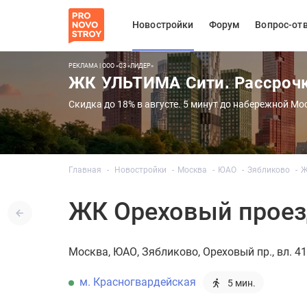
Новостройки
Форум
Вопрос-от
РЕКЛАМА | ООО «СЗ «ЛИДЕР»
ЖК УЛЬТИМА Сити. Рассроч
Скидка до 18% в августе. 5 минут до набережной Мо
Главная
Новостройки
Москва
ЮАО
Зябликово
Ж
ЖК Ореховый проез
Москва
ЮАО
Зябликово
Ореховый пр., вл. 41
м. Красногвардейская
5 мин.