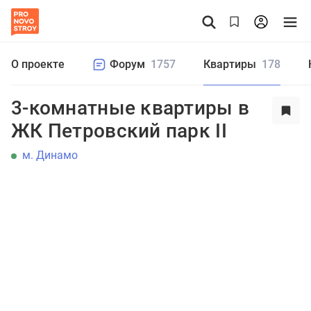
О проекте
Форум
1757
Квартиры
178
3-комнатные квартиры в
ЖК Петровский парк II
м. Динамо
Студия
1
2
3
4+
Цена от
до
₽
Еще фильтры