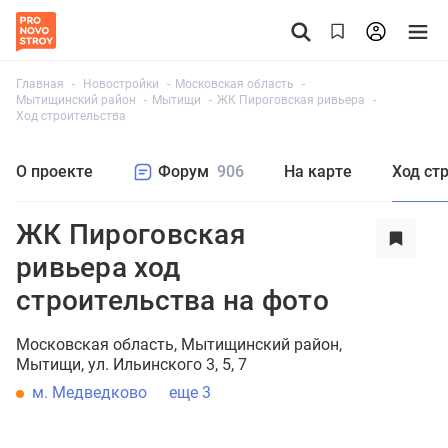
Главная
Новостройки
Московская область
Мытищинский район
Мытищи
ЖК Пироговская ривьера
Ход строительства
О проекте
Форум
906
На карте
Ход ст
ЖК Пироговская
ривьера ход
строительства на фото
Московская область
Мытищинский район
Мытищи
ул. Ильинского 3, 5, 7
м. Медведково
еще 3