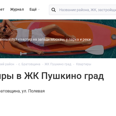
вет
Журнал
Eщё
енный пул квартир на западе Москвы, у парка и реки
кий район
с. Братовщина
ЖК Пушкино град
Квартиры
иры в ЖК Пушкино град
Братовщина
ул. Полевая