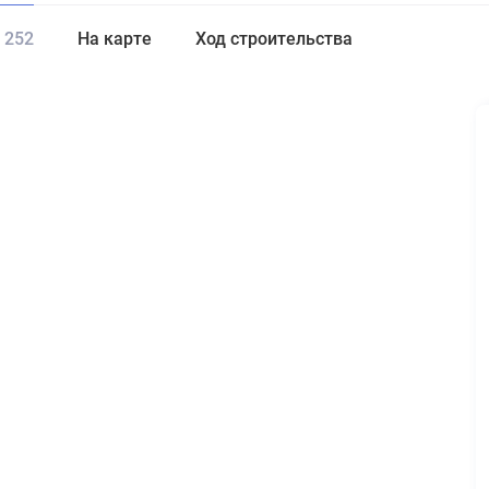
252
На карте
Ход строительства
а от
до
₽
Еще фильтры
Этаж
Стоимость
дал результатов