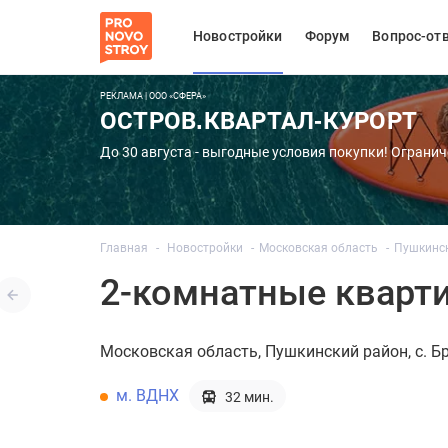
Новостройки
Форум
Вопрос-от
РЕКЛАМА | ООО «СФЕРА»
ОСТРОВ.КВАРТАЛ-КУРОРТ
До 30 августа - выгодные условия покупки! Огранич
Главная
Новостройки
Московская область
Пушкинс
2-комнатные кварт
Московская область
Пушкинский район
с. 
м. ВДНХ
32 мин.