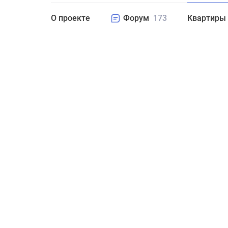
О проекте
Форум
173
Квартиры
Студия
1
2
3
4+
Цен
Комнат
Площадь
Поиск не 