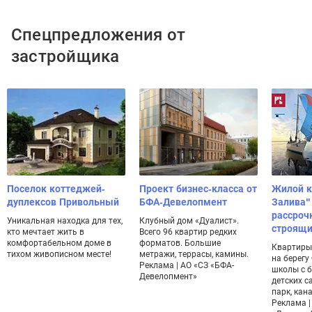
Спецпредложения от
застройщика
Поселок коттеджей-
Проект бизнес-класса от
Жилой к
дуплексов Привольный
БФА-Девелопмент
Залива"
рассроч
Уникальная находка для тех,
Клубный дом «Дуалист».
строящи
кто мечтает жить в
Всего 96 квартир редких
комфортабельном доме в
форматов. Большие
Квартиры 
тихом живописном месте!
метражи, террасы, камины.
на берегу
Реклама | АО «СЗ «БФА-
школы с б
Девелопмент»
детских с
парк, кан
Реклама |