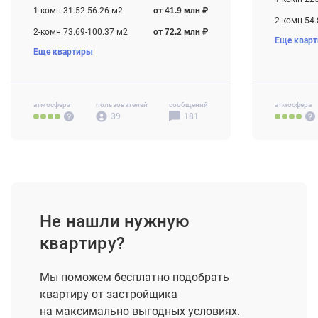
1-комн 31.52-56.26 м2
от 41.9 млн ₽
2-комн 54.
2-комн 73.69-100.37 м2
от 72.2 млн ₽
Еще квар
3-комн 90.
Еще квартиры
3-комн 96.45-149.04 м2
от 97.6 млн ₽
4-комн+ 10
4-комн+ 130.07-347.61 м2
от 135.5 млн ₽
Своб. план
атмосфера
пользователей
сообщений
атмосфера
39
181
Не нашли нужную
квартиру?
Мы поможем бесплатно подобрать
квартиру от застройщика
на максимально выгодных условиях.