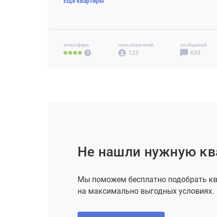
Еще квартиры
2-комн 49 м2
от 20.1 млн ₽
3-комн 73 м2
от 25.1 млн ₽
атмосфера
пользователей
сообщений
123
633
Не нашли нужную кв
Мы поможем бесплатно подобрать кв
на максимально выгодных условиях.