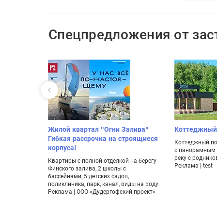
Спецпредложения от за
от БФА-
Жилой квартал "Огни Залива"
Коттеджный
Гибкая рассрочка на строящиеся
Коттеджный по
корпуса!
с панорамным 
его 96
реку с роднико
 Большие
Квартиры с полной отделкой на берегу
Реклама | test
Финского залива, 2 школы с
елопмент»
бассейнами, 5 детских садов,
поликлиника, парк, канал, виды на воду.
Реклама | ООО «Дудергофский проект»