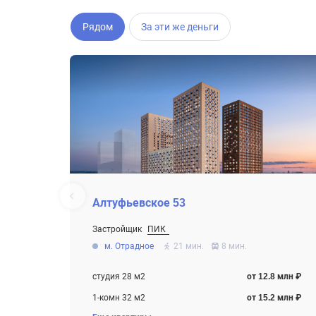
Рядом
За эти же деньги
Алтуфьевское 53
Застройщик
ПИК
От 12.8 млн ₽
м. Отрадное
21 мин.
8 мин.
Строится , есть сданные корпуса
студия 28 м2
от 12.8 млн ₽
1-комн 32 м2
от 15.2 млн ₽