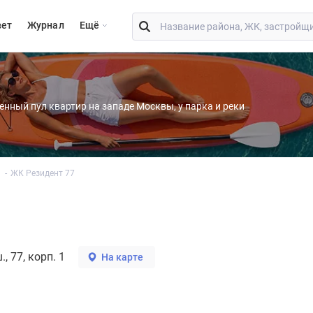
вет
Журнал
Eщё
енный пул квартир на западе Москвы, у парка и реки
ЖК Резидент 77
, 77, корп. 1
На карте