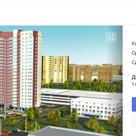
К
С
С
Д
1