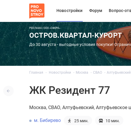
Новостройки
Форум
Вопрос-от
РЕКЛАМА | ООО «СФЕРА»
ОСТРОВ.КВАРТАЛ-КУРОРТ
До 30 августа - выгодные условия покупки! Огранич
Главная
Новостройки
Москва
СВАО
Алтуфьевский
ЖК Резидент 77
Москва
СВАО
Алтуфьевский
Алтуфьевское ш.
м. Бибирево
25 мин.
10 мин.