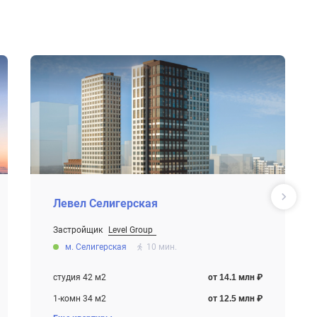
Левел Селигерская
Застройщик
Level Group
От 12.5 млн ₽
м. Селигерская
10 мин.
Строится , есть сданные корпуса
студия 42 м2
от 14.1 млн ₽
1-комн 34 м2
от 12.5 млн ₽