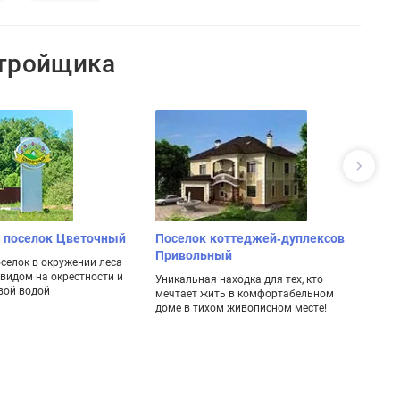
стройщика
 поселок Цветочный
Поселок коттеджей-дуплексов
П
Привольный
Д
селок в окружении леса
видом на окрестности и
Уникальная находка для тех, кто
Кл
вой водой
мечтает жить в комфортабельном
к
доме в тихом живописном месте!
ме
Ре