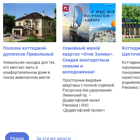
Поселок коттеджей-
Семейный жилой
Коттедж
дуплексов Привольный
квартал «Огни Залива».
Цветоч
Скидки многодетным
Уникальная находка для тех,
Коттеджн
семьям и
кто мечтает жить в
окружении
молодоженам!
комфортабельном доме в
панорамн
тихом живописном месте!
окрестнос
Просторные видовые
родников
квартиры с полной отделкой.
Реклама | 
Рассрочка без удорожания.
Ленинский пр. –
Дудергофский канал
Реклама | ООО
«Дудергофский проект»
Рядом
За эти же деньги