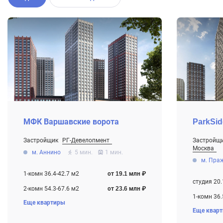
МФК Варшавские ворота
ParkSid
Застройщик
РГ-Девелопмент
Застройщ
От 19.1 млн ₽
Москва
м. Аннино
5 мин.
1 мин.
Строится
От 15.5 мл
м. Пра
Дома сда
1-комн 36.4-42.7 м2
от 19.1 млн ₽
студия 20.
2-комн 54.3-67.6 м2
от 23.6 млн ₽
1-комн 36.
Еще квартиры
3-комн 74.5-82.1 м2
от 32.4 млн ₽
Еще квар
2-комн 63.
4-комн+ 103.8 м2
от 47.3 млн ₽