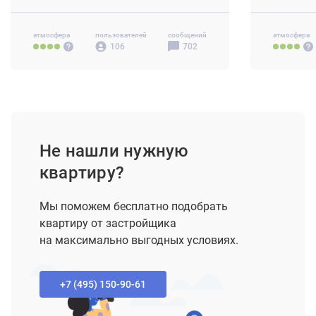
3-комн 88.
атмосфера
пользователей
сообщений
атмосфера
106
702
Не нашли нужную
квартиру?
Мы поможем бесплатно подобрать
квартиру от застройщика
на максимально выгодных условиях.
+7 (495) 150-90-61‬