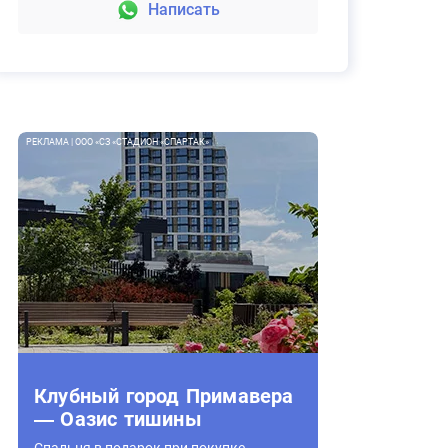
Написать
РЕКЛАМА | ООО «СЗ «СТАДИОН «СПАРТАК»
Клубный город Примавера
— Оазис тишины