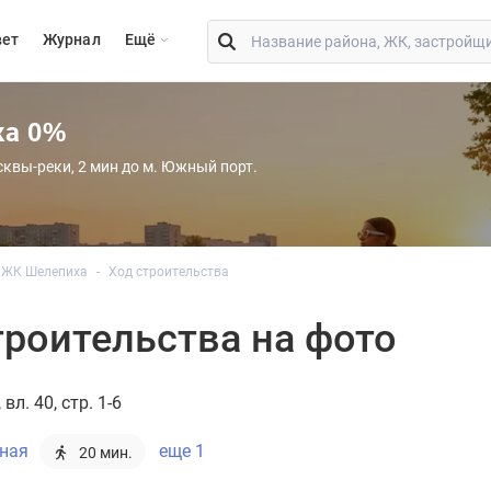
вет
Журнал
Eщё
ка 0%
сквы-реки, 2 мин до м. Южный порт.
ЖК Шелепиха
Ход строительства
роительства на фото
вл. 40, стр. 1-6
ная
еще 1
20 мин.