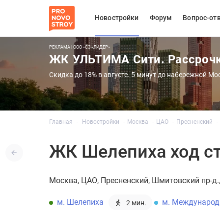
Новостройки
Форум
Вопрос-от
РЕКЛАМА | ООО «СЗ «ЛИДЕР»
ЖК УЛЬТИМА Сити. Рассроч
Скидка до 18% в августе. 5 минут до набережной Мо
Главная
Новостройки
Москва
ЦАО
Пресненский
ЖК Шелепиха ход ст
Москва
ЦАО
Пресненский
Шмитовский пр-д., 
м. Шелепиха
м. Международ
2 мин.