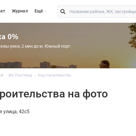
вет
Журнал
Eщё
ка 0%
сквы-реки, 2 мин до м. Южный порт.
ый
ЖК Портленд
Ход строительства
роительства на фото
 улица, 42с5