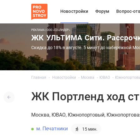
Новостройки
Форум
Вопрос-от
РЕКЛАМА | ООО «СЗ «ЛИДЕР»
ЖК УЛЬТИМА Сити. Рассроч
Скидка до 18% в августе. 5 минут до набережной Мо
Главная
Новостройки
Москва
ЮВАО
Южнопортов
ЖК Портленд ход ст
Москва
ЮВАО
Южнопортовый
Южнопортовая
м. Печатники
15 мин.